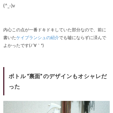
(^_-)v
内心この点が一番ドキドキしていた部分なので、前に
書いた
ケイブランシュの紹介
でも嘘にならずに済んで
よかったです(ﾉ´∀
｀*)
ボトル “裏面” のデザインもオシャレだ
った