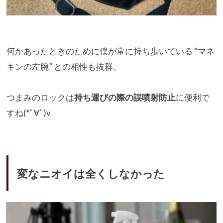
何かあったときのために僕が常に持ち歩いている “マネ
キンの左腕” との相性も抜群。
つまみのロックは
持ち運びの際の誤噴射防止
に便利で
すね(*ﾟ
∀ﾟ)v
変なニオイは全くしなかった