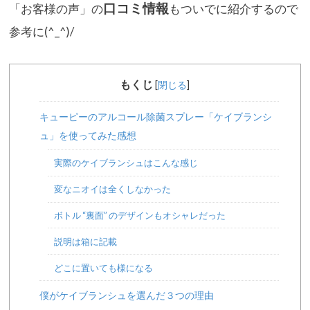
口コミ情報
「
お客様の声」の
もついでに紹介するので
参考に(^
_^)/
もくじ
[
閉じる
]
キューピーのアルコール除菌スプレー「ケイブランシ
ュ」を使ってみた感想
実際のケイブランシュはこんな感じ
変なニオイは全くしなかった
ボトル “裏面” のデザインもオシャレだった
説明は箱に記載
どこに置いても様になる
僕がケイブランシュを選んだ３つの理由