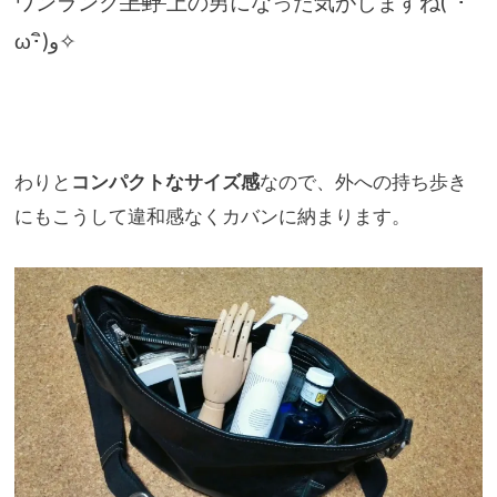
ワンランク
上野
上の男になった気がしますね( ･ิ
ω･ิ)و✧
わりと
コンパクトなサイズ感
なので、
外への持ち歩き
にもこうして違和感なくカバンに納まります。