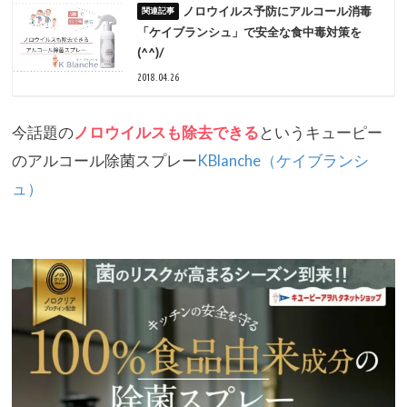
ノロウイルス予防にアルコール消毒
「ケイブランシュ」で安全な食中毒対策を
(^^)/
2018.04.26
今話題の
ノロウイルスも除去できる
というキューピー
のアルコール除菌スプレー
KBlanche（
ケイブランシ
ュ）