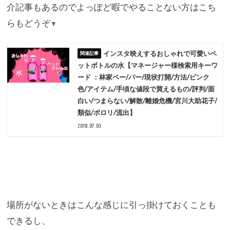
介記事もあるのでよっぽど暇でやることない方はこち
らもどうぞ
▼
インスタ映えするおしゃれで可愛いペ
ットボトルの水【マネージャー様検索用キーワ
ード ：林家ペー/パー/現状打開/方法/ピンク
色/アイテム/手頃な値段で買えるもの/評判/面
白い/つまらない/解散/離婚危機/宮川大助花子/
類似/ポロリ/流出】
2018.07.03
場所がないときはこんな感じに引っ掛けておくことも
できるし、