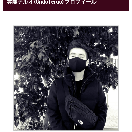
雲藤テルオ (UndoTeruo) プロフィール