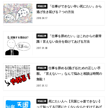
「仕事ができない辛い死にたい」から
逃げ生き延びる７つの方法
2018.04.17
「仕事を辞めたい」はこれからの新常
識！言えない自分を助けてあげる方法
2017.01.08
仕事を辞める(逃げる)ための正しい手
順。「言えない···」なんて悩みと相談は時間の
無駄！
2017.01.12
死にたい人へ【天国じゃ楽できない】
って知ってる!?死にたくないならたすけてあげ