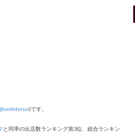
@undoteruo
)です。
マ
と同率の出店数ランキング第3位、
総合ランキン