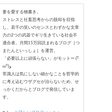
妻を愛する物書き。
ストレスと社畜思考からの脱却を目指
し、
若干の笑いのセンスとわずかな文章
力の2つの武器でギリ生きてい
る社会不
適合者。月間15万回読まれるブログ［
つ
またんといっしょ］を運営。
「必要以上に頑張らない」がモットー (･ิ
ω･ิ)و
常識人は気にしない細かなことを哲学的
に考え込むウザグセが治ら
ないため、せ
っかくだからとブログで発信していま
す。