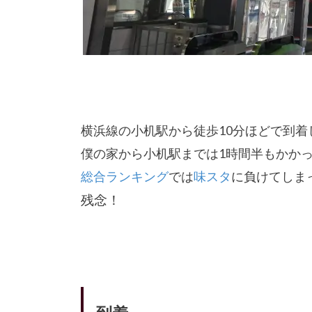
横浜線の小机駅から徒歩10分ほどで到着
僕の家から小机駅までは1時間半もかか
総合ランキング
では
味スタ
に負けてしま
残念！