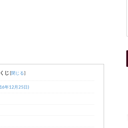
くじ
[
閉じる
]
6年12月25日)