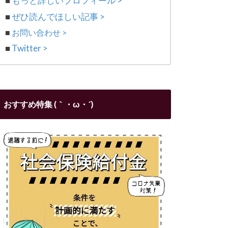
■
もっと詳しいプロフィール >
■
ぜひ読んでほしい記事 >
■
お問い合わせ >
■
Twitter >
おすすめ特集 (｀・ω・´)ゞ