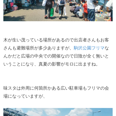
木が生い茂っている場所があるので出店者さんもお客
さんも避難場
所が多少ありますが、
駒沢公園フリマ
な
んかだと広場の中央での開催なので日陰が全く無いと
い
うことになり、真夏の影響がモロに出ますね。
味スタは外周に何箇所かある広い駐車場もフリマの会
場になってい
ますが、