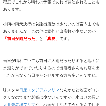
程度でこれから晴れの予報であれば開催されることも
あります
。
小雨の雨天決行は勿論出店数は少ないのは言うまでも
ありませんが
、この他に意外と出店数が少ないのが
「前日が雨だった」
と
「
真夏」
です。
当日が晴れていても前日に大雨だったりすると地面に
水溜りができ
ていたりするので出店者さんもお店を出
したがらなく当日キャンセ
ルする方も多いんですね。
味スタや
日産スタジアムフリマ
なんかだと地面がコン
クリなのでまだ影響は少ない
んですが、水はけの悪い
大井競馬場フリマ
や、
地面が土なのでぬかるんでしま