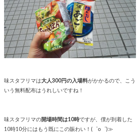
味スタフリマは
大人300円の入場料
がかかるので、
こう
いう無料配布はうれしいですね！
味スタフリマの
開場時間は10時
ですが、
僕が到着した
10時10分にはもう既にこの賑わい！(゜o゜)≫