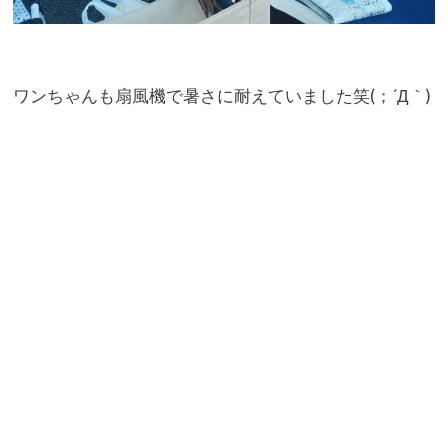
ワンちゃんも扇風機で暑さに耐えていました笑(；´Д｀)