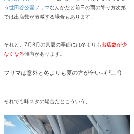
う
世田谷公園フリマ
なんかだと前日の雨の降り方次第
では出店数が激減する
場合もあります。
それと、
7月8月の真夏の季節には冬よりも
出店数が少
なくなる
傾向があり
ます。
フリマは意外と冬よりも夏の方が辛い···( ･ั﹏･ั)
それでも味スタの場合だとこういう、