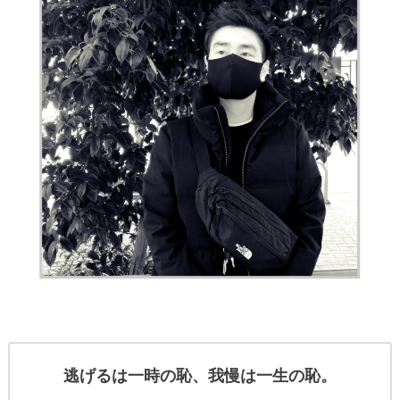
逃げるは一時の恥、我慢は一生の恥。