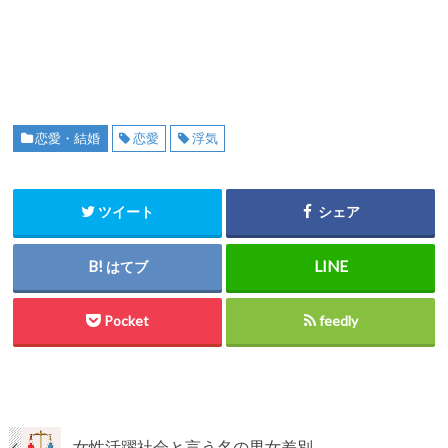
恋愛・結婚
恋愛
浮気
ツイート
シェア
はてブ
Pocket
feedly
女性活躍社会と言う名の男女差別