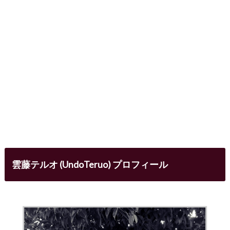
雲藤テルオ (UndoTeruo) プロフィール