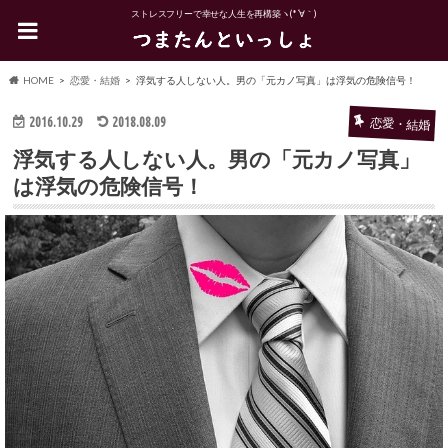
ストレスフリーで幸せな人生を再構築ヽ(*´∀｀)
HOME
恋愛・結婚
浮気する人しない人。男の「元カノ写真」は浮気の危険信号！
2016.10.29
2018.08.09
恋愛・結婚
浮気する人しない人。男の「元カノ写真」
は浮気の危険信号！