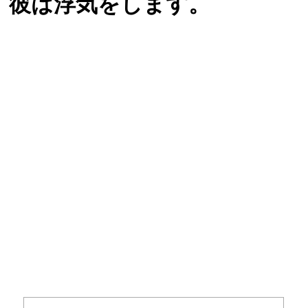
彼は浮気をします。