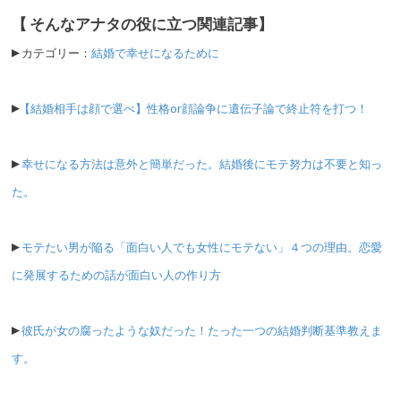
【 そんなアナタの役に立つ関連記事】
▸
カテゴリー：
結婚で幸せになるために
▸
【結婚相手は顔で選べ】
性格or顔論争に遺伝子論で終止符を打つ！
▸
幸せになる方法は意外と簡単だった。
結婚後にモテ努力は不要と知っ
た。
▸
モテたい男が陥る「面白い人でも女性にモテない」４つの理由。恋
愛
に発展するための話が面白い人の作り方
▸
彼氏が女の腐ったような奴だった！たった一つの結婚判断基準教え
ま
す。