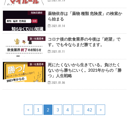
2021.01.19
薬物依存は「薬物 種類 危険度」の検索か
危険回避術
ら始まる
2021.01.14
コロナ後の飲食業界の今後は「絶望」で
脱！社畜思考
す。でも今ならまだ勝てます。
2021.01.11
死にたくないから生きている。負けたく
脱！社畜思考
ないから勝ちにいく。2021年からの「勝
つ」人生戦略
2021.01.06
<
1
2
3
4
…
42
>