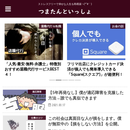
ストレスフリーで幸せな人生を再構築ヽ(*´∀｀)
退職代行＆転職
お金の話
「人気·最安·無料·弁護士」特徴別
フリマ出店にクレジットカード決
おすすめ退職代行サービスBEST
済が個人でも簡単導入できる
４！
「Square(スクエア)」が超便利！
1
2
3
4
5
【5年再発なし】僕が適応障害を克服した
適応障害
方法→誰でも真似できます
2021.03.17
この社会は真面目な人が損をします。僕
仕事のコツ
が無双中の【損をしない方法】を公開。