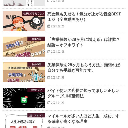
2021.03.07
死ぬ気も失せる！気分が上がる音楽BEST
仕事に行きたくない
１０（全曲動画あり）
2021.02.25
「失業保険が28ヶ月に増える」は詐欺？
お金の話
結論→オフホワイト
2021.02.08
失業保険を28ヶ月もらう方法。頑張れば
お金の話
自分でも手続き可能です。
2021.01.31
バイト使いの店長に知ってほしい正しい
仕事のコツ
グループLINE活用法
2021.01.22
マイルールが多い人ほど人生「成功」す
脱！ストレス
る確率が高くなる理由