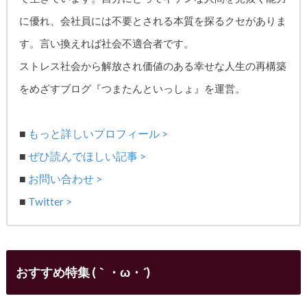
に優れ、
会社員には不要とされる本質を探るクセがありま
す。
言い換えれば社会不適合者です。
ストレス社会から解放され価値のある幸せな人生の再構築
をめざす
ブログ『つまたんといっしょ』を運営。
■
もっと詳しいプロフィール >
■
ぜひ読んでほしい記事 >
■
お問い合わせ >
■
Twitter >
おすすめ特集 (｀・ω・´)ゞ