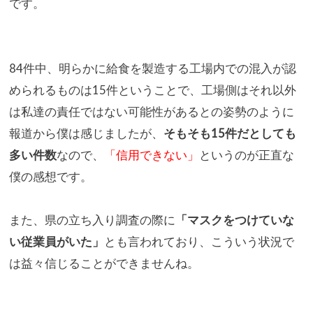
です。
84件中、明らかに給食を製造する工場内での混入が認
められるも
のは15件ということで、工場側はそれ以外
は私達の責任ではない
可能性があるとの姿勢のように
報道から僕は感じましたが、
そもそ
も15件だとしても
多い件数
なので、
「信用できない」
というのが
正直な
僕の感想です。
また、県の立ち入り調査の際に
「マスクをつけていな
い従業員がい
た」
とも言われており、こういう状況で
は益々信じることができま
せんね。