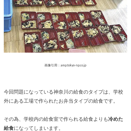
画像引用：amp.tokyo-np.co.jp
今回問題になっている神奈川の給食のタイプは、学校
外にある工場
で作られたお弁当タイプの給食です。
その為、学校内の給食室で作られる給食よりも
冷めた
給食
になって
しまいます。