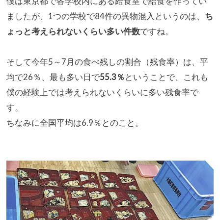
僕は東京都で各学校内にある給食室で給食を作ってい
ましたが、1
つの学校で84件の異物混入というのは、
ち
ょっと考えられないく
らい多い件数
ですね。
そして今年5～7月の食べ残しの割合（残食率）は、平
均で26％
、最も多い日で
55.3％
ということで、これも
僕の経験上では考
えられないくらいに多い残食率で
す。
ちなみに全国平均は6.9％とのこと。