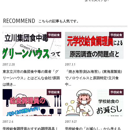
RECOMMEND
こちらの記事も人気です。
学校給食
学校給食
2017.2.20
2017.3.1
東京立川市の集団食中毒の業者「グ
「焼き海苔(刻み海苔)」(東海屋製造)
リーンハウス」とはどんな会社?原因
でノロウイルスと原因特定!立川食
は焼き…
中…
学校給食
学校給食
2017.2.6
2017.9.27
学校給食調理員おすすめ調理器具！
学校給食の「お減らし」から考える