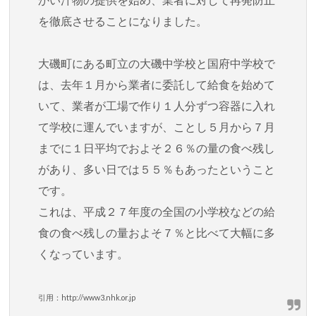
を徹底させることになりました。
大磯町にある町立の大磯中学校と国府中学校で
は、去年１月から業
者に委託して給食を始めて
いて、業者が工場で作り１人分ずつ容器
に入れ
て学校に運んでいますが、ことし５月から７月
までに１日平
均でおよそ２６％の量の食べ残し
があり、多い日では５５％もあっ
たということ
です。
これは、平成２７年度の全国の小学校などの給
食の食べ残しの量お
よそ７％と比べて大幅に多
くなっています。
引用：http://www3.nhk.or.jp