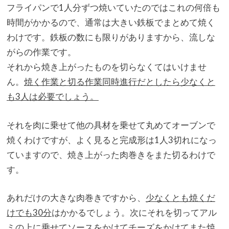
フライパンで1人分ずつ焼いていたのではこれの何倍も
時間がかか
るので、通常は大きい鉄板でまとめて焼く
わけです。
鉄板の数にも限りがありますから、流しな
がらの作業です。
それから焼き上がったものを切らなくてはいけませ
ん。
焼く作業と切る作業同時進行だとしたら少なくと
も3人は必要でし
ょう。
それを肉に乗せて他の具材を乗せて丸めてオーブンで
焼くわけです
が、よく見ると完成形は1人3切れになっ
ていますので、
焼き上がった肉巻きをまた切るわけで
す。
あれだけの大きな肉巻きですから、
少なくとも焼くだ
けでも30分
はかかるでしょう。
次にそれを切ってアル
ミの上に乗せてソースをかけてチーズをかけ
てまた焼