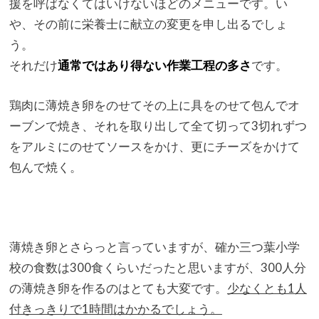
援を呼ばなくてはいけないほどのメニューです。い
や、
その前に栄養士に献立の変更を申し出るでしょ
う。
それだけ
通常ではあり得ない作業工程の多さ
です。
鶏肉に薄焼き卵をのせてその上に具をのせて包んでオ
ーブンで焼き
、
それを取り出して全て切って3切れずつ
をアルミにのせてソースを
かけ、更にチーズをかけて
包んで焼く。
薄焼き卵とさらっと言っていますが、
確か三つ葉小学
校の食数は300食くらいだったと思いますが、
300人分
の薄焼き卵を作るのはとても大変です。
少なくとも1
人
付きっきりで1時間はかかるでしょう。