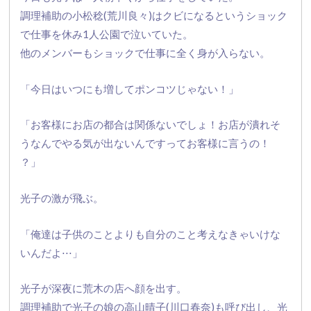
調理補助の小松稔(荒川良々)
はクビになるというショック
で仕事を休み1人公園で泣いていた。
他のメンバーもショックで仕事に全く身が入らない。
「今日はいつにも増してポンコツじゃない！」
「お客様にお店の都合は関係ないでしょ！
お店が潰れそ
うなんでやる気が出ないんですってお客様に言うの！
？」
光子の激が飛ぶ。
「俺達は子供のことよりも自分のこと考えなきゃいけな
いんだよ⋅
⋅⋅」
光子が深夜に荒木の店へ顔を出す。
調理補助で光子の娘の高山晴子(川口春奈)も呼び出し、
光