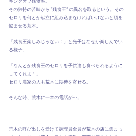
キングオブ残食率。
その独特の苦味から “残食王” の異名を取るという。
その
セロリを何とか献立に組み込まなければいけないと頭を
悩ませ
る荒木。
「残食王楽しみじゃない！」と光子はなぜか楽しんでい
る様子。
「
なんとか残食王のセロリを子供達も食べられるように
してくれよ！
」
セロリ農家の人も荒木に期待を寄せる。
そんな時、荒木に一本の電話が⋅⋅⋅。
荒木の呼び出しを受けて調理員全員が荒木の店に集まっ