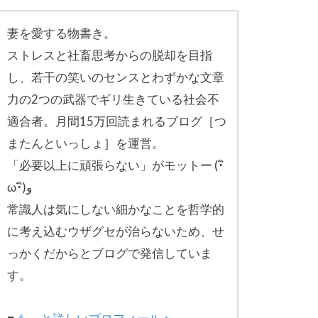
妻を愛する物書き。
ストレスと社畜思考からの脱却を目指
し、
若干の笑いのセンスとわずかな文章
力の2つの武器でギリ生きてい
る社会不
適合者。月間15万回読まれるブログ［
つ
またんといっしょ］を運営。
「必要以上に頑張らない」がモットー (･ิ
ω･ิ)و
常識人は気にしない細かなことを哲学的
に考え込むウザグセが治ら
ないため、せ
っかくだからとブログで発信していま
す。