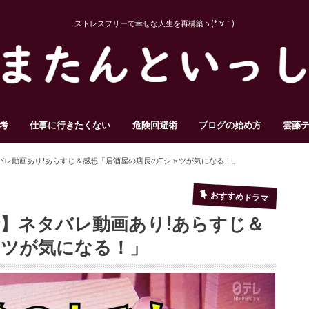
ストレスフリーで幸せな人生を再構築ヽ(*´∀｀)
考
仕事に行きたくない
危険回避術
ブログの始め方
雲藤
バレ動画あり!あらすじ＆感想「居酒屋の店長のTシャツが気になる！」
おすすめドラマ
】ネタバレ動画あり!あらすじ＆
ャツが気になる！」