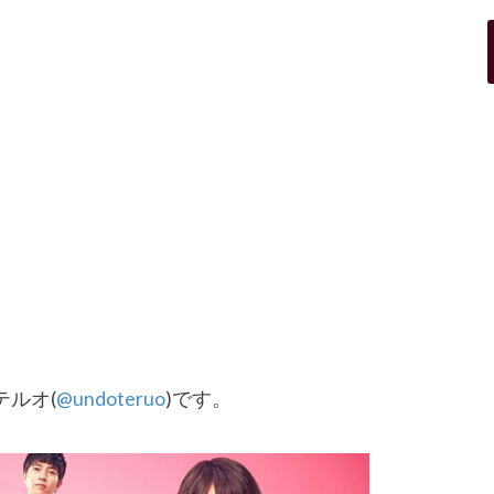
ルオ(
@undoteruo
)です。