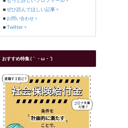
■
もっと詳しいプロフィール >
■
ぜひ読んでほしい記事 >
■
お問い合わせ >
■
Twitter >
おすすめ特集 (｀・ω・´)ゞ