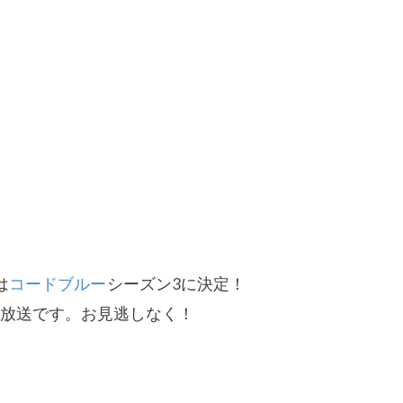
は
コードブルー
シーズン3に決定！
の放送です。
お見逃しなく！