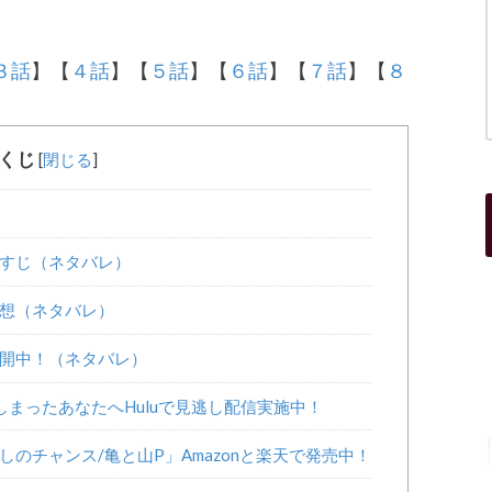
３話
】【
４話
】【
５話
】【
６話
】【
７話
】【
８
くじ
[
閉じる
]
すじ（ネタバレ）
想（ネタバレ）
開中！（ネタバレ）
まったあなたへHuluで見逃し配信実施中！
のチャンス/亀と山P」Amazonと楽天で発売中！