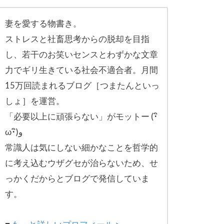
妻を愛する物書き。
ストレスと社畜思考からの脱却を目指
し、
若干のお笑いセンスとわずかな文章
力でギリ生きてい
る社会不適合者。月間
15万回読まれるブログ［
つまたんといっ
しょ］を運営。
「必要以上に頑張らない」がモットー (･ิ
ω･ิ)و
常識人は気にしない細かなことを哲学的
に考え込むウザグセが治ら
ないため、せ
っかくだからとブログで発信していま
す。