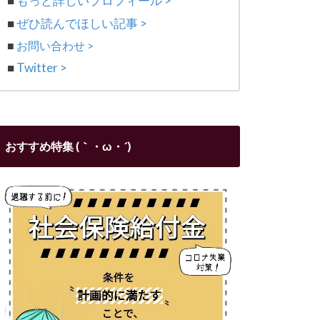
■
もっと詳しいプロフィール >
■
ぜひ読んでほしい記事 >
■
お問い合わせ >
■
Twitter >
おすすめ特集 (｀・ω・´)ゞ