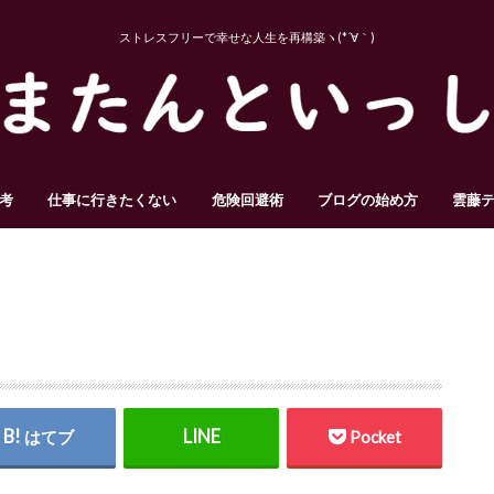
ストレスフリーで幸せな人生を再構築ヽ(*´∀｀)
考
仕事に行きたくない
危険回避術
ブログの始め方
雲藤
はてブ
Pocket