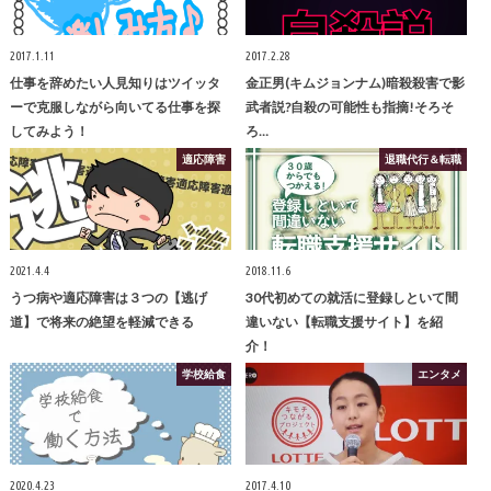
2017.1.11
2017.2.28
仕事を辞めたい人見知りはツイッタ
金正男(キムジョンナム)暗殺殺害で影
ーで克服しながら向いてる仕事を探
武者説?自殺の可能性も指摘!そろそ
してみよう！
ろ…
適応障害
退職代行＆転職
2021.4.4
2018.11.6
うつ病や適応障害は３つの【逃げ
30代初めての就活に登録しといて間
道】で将来の絶望を軽減できる
違いない【転職支援サイト】を紹
介！
学校給食
エンタメ
2020.4.23
2017.4.10