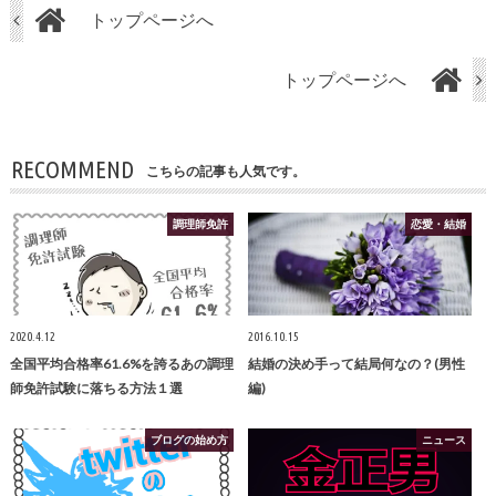
トップページへ
トップページへ
RECOMMEND
こちらの記事も人気です。
調理師免許
恋愛・結婚
2020.4.12
2016.10.15
全国平均合格率61.6%を誇るあの調理
結婚の決め手って結局何なの？(男性
師免許試験に落ちる方法１選
編)
ブログの始め方
ニュース