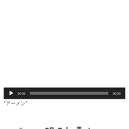
音
00:00
00:00
声
“アーメン”
プ
レ
ー