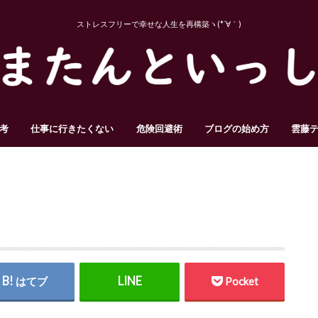
ストレスフリーで幸せな人生を再構築ヽ(*´∀｀)
考
仕事に行きたくない
危険回避術
ブログの始め方
雲藤
はてブ
Pocket