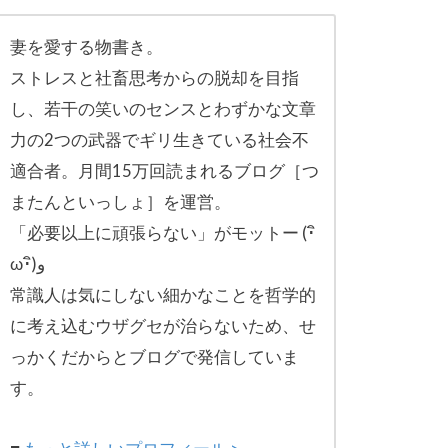
妻を愛する物書き。
ストレスと社畜思考からの脱却を目指
し、
若干の笑いのセンスとわずかな文章
力の2つの武器でギリ生きてい
る社会不
適合者。月間15万回読まれるブログ［
つ
またんといっしょ］を運営。
「必要以上に頑張らない」がモットー (･ิ
ω･ิ)و
常識人は気にしない細かなことを哲学的
に考え込むウザグセが治ら
ないため、せ
っかくだからとブログで発信していま
す。