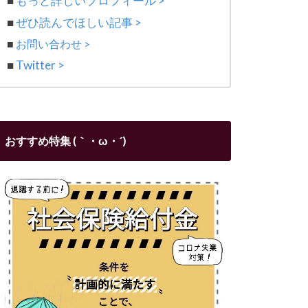
■
もっと詳しいプロフィール >
■
ぜひ読んでほしい記事 >
■
お問い合わせ >
■
Twitter >
おすすめ特集 (｀・ω・´)ゞ