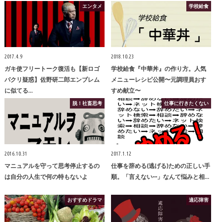
エンタメ
学校給食
2017.4.9
2018.10.23
ガキ使フリートーク復活も【新ロゴ
学校給食『中華丼』の作り方。人気
パクリ疑惑】佐野研二郎エンブレム
メニューレシピ公開〜元調理員おす
に似てる…
すめ献立〜
脱！社畜思考
仕事に行きたくない
2016.10.31
2017.1.12
マニュアルを守って思考停止するの
仕事を辞める(逃げる)ための正しい手
は自分の人生で何の特もないよ
順。「言えない···」なんて悩みと相…
おすすめドラマ
適応障害