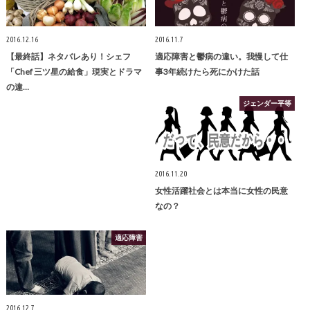
2016.12.16
2016.11.7
【最終話】ネタバレあり！シェフ
適応障害と鬱病の違い。我慢して仕
「Chef 三ツ星の給食」現実とドラマ
事3年続けたら死にかけた話
の違…
ジェンダー平等
2016.11.20
女性活躍社会とは本当に女性の民意
なの？
適応障害
2016.12.7