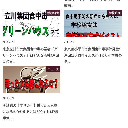
動画…
学校給食
学校給食
2017.2.20
2017.2.25
東京立川市の集団食中毒の業者「グ
東京都小平市で集団食中毒事件発生!
リーンハウス」とはどんな会社?原因
原因はノロウイルスか!?また小学校の
は焼き…
学…
ニュース
2017.2.27
今話題の【マリカー】乗った人も罪
になるのか!?乗るにはどうすれば?営
業停…