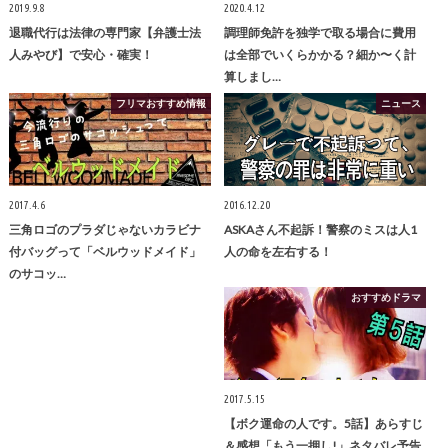
2019.9.8
2020.4.12
退職代行は法律の専門家【弁護士法
調理師免許を独学で取る場合に費用
人みやび】で安心・確実！
は全部でいくらかかる？細か〜く計
算しまし…
フリマおすすめ情報
ニュース
2017.4.6
2016.12.20
三角ロゴのプラダじゃないカラビナ
ASKAさん不起訴！警察のミスは人1
付バッグって「ベルウッドメイド」
人の命を左右する！
のサコッ…
おすすめドラマ
2017.5.15
【ボク運命の人です。5話】あらすじ
＆感想「もう一押し!」ネタバレ予告