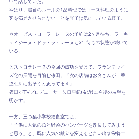
いて話して
いた。
やはり、
屋台のルールの1品料理ではコース料理のように
客を満足させられ
ないことを光子は気にしている様子。
ネオ・ビストロ・ラ・レーヌの予約は2ヶ月待ち。ラ・キ
ュイジーヌ・ドゥ・ラ・
レーヌも3年待ちの状態が続いて
いる。
ビストロラレーヌの今回の成功を受けて、
フランチャイ
ズ化の展開を目論む篠田。「次の店舗はお客さんが一番
望む所に出そうと思ってます」
篠田がTVプロデューサー矢口早紀(友近)
に今後の展望を
明かす。
一方、三つ葉小学校給食室では、
「子供に人気の魚と野菜のハンバーグを改良してみよう
と思う」
と、既に人気の献立を変えると言い出す栄養士