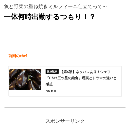
魚と野菜の重ね焼きミルフィーユ仕立てって⋅⋅⋅
一体何時出勤するつもり！？
前回のchef
【第6話】ネタバレあり！シェフ
「Chef 三ツ星の給食」現実とドラマの違いと
感想
2016.11.18
スポンサーリンク