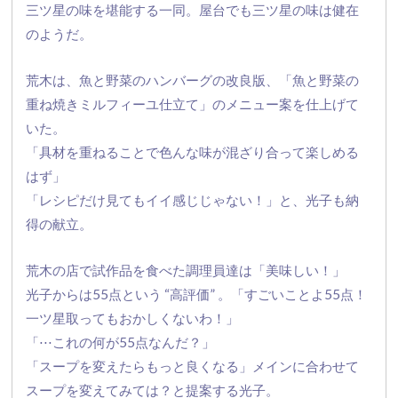
三ツ星の味を堪能する一同。屋台でも三ツ星の味は健在
のようだ。
荒木は、魚と野菜のハンバーグの改良版、「
魚と野菜の
重ね焼きミルフィーユ仕立て」
のメニュー案を仕上げて
いた。
「具材を重ねることで色んな味が混ざり合って楽しめる
はず」
「レシピだけ見てもイイ感じじゃない！」と、光子も納
得の献立。
荒木の店で試作品を食べた調理員達は「美味しい！」
光子からは55点という “高評価” 。「すごいことよ55点！
一ツ星取ってもおかしくないわ！」
「⋅⋅⋅これの何が55点なんだ？」
「スープを変えたらもっと良くなる」メインに合わせて
スープを変えてみては？と提案する光子。