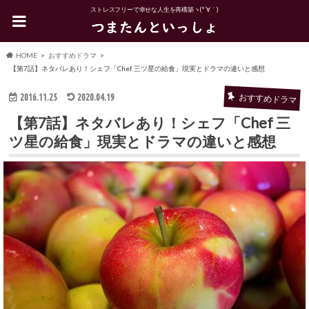
ストレスフリーで幸せな人生を再構築ヽ(*´∀｀)
HOME
おすすめドラマ
【第7話】ネタバレあり！シェフ「Chef 三ツ星の給食」現実とドラマの違いと感想
2016.11.25
2020.04.19
おすすめドラマ
【第7話】ネタバレあり！シェフ「Chef 三
ツ星の給食」現実とドラマの違いと感想