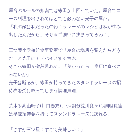
屋台のルールの知識では篠田が上回っていた。屋台でコ
ース料理を出されてはとても敵わない光子の屋台。
「私の敵は私だったのね！
ラレーヌのレシピは私が生み
出したんだから。
そりゃ手強いに決まってるわ！」
三つ葉小学校給食事務室で「屋台の場所を変えたらどう
だ」
と光子にアドバイスする荒木。
そこへ篠田が突然現れる。「良かったら一度店に食べに
来ないか」
光子は断るが、
篠田が持ってきたスタンドラレーヌの招
待券を受け取ってしまう調
理員達。
荒木や高山晴子(川口春奈)、小松稔(荒川良々)
ら調理員達
は早速招待券を持ってスタンドラレーヌに訪れる。
「さすが三ツ星！すごく美味しい！」