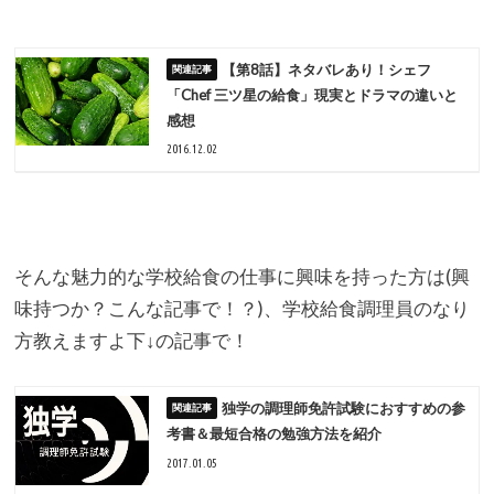
【第8話】ネタバレあり！シェフ
「Chef 三ツ星の給食」現実とドラマの違いと
感想
2016.12.02
そんな魅力的な学校給食の仕事に興味を持った方は(興
味持つか？
こんな記事で！？)、学校給食調理員のなり
方教えますよ下↓
の記事で！
独学の調理師免許試験におすすめの参
考書＆最短合格の勉強方法を紹介
2017.01.05