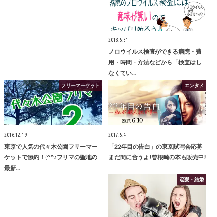
2018.5.31
ノロウイルス検査ができる病院・費
用・時間・方法などから「検査はし
なくてい…
フリーマーケット
エンタメ
2016.12.19
2017.5.4
東京で人気の代々木公園フリーマー
「22年目の告白」の東京試写会応募
ケットで節約！(^^♪フリマの聖地の
まだ間に合うよ!曾根崎の本も販売中!
最新…
恋愛・結婚