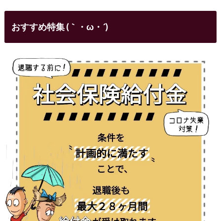
おすすめ特集 (｀・ω・´)ゞ