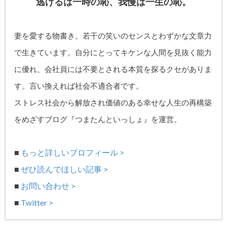
逃げるは一時の恥、我慢は一生の恥。
妻を愛する物書き。
若干の笑いのセンスとわずかな文章力
で生きています。自分にとってキケンな人間を見抜く能力
に優れ、
会社員には不要とされる本質を探るクセがありま
す。
言い換えれば社会不適合者です。
ストレス社会から解放され価値のある幸せな人生の再構築
をめざす
ブログ『つまたんといっしょ』を運営。
■
もっと詳しいプロフィール >
■
ぜひ読んでほしい記事 >
■
お問い合わせ >
■
Twitter >