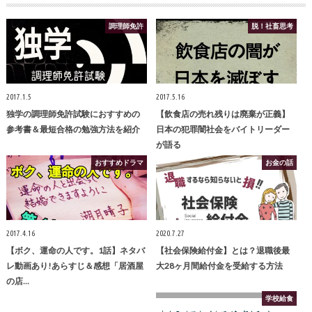
調理師免許
脱！社畜思考
2017.1.5
2017.5.16
独学の調理師免許試験におすすめの
【飲食店の売れ残りは廃棄が正義】
参考書＆最短合格の勉強方法を紹介
日本の犯罪闇社会をバイトリーダー
が語る
おすすめドラマ
お金の話
2017.4.16
2020.7.27
【ボク、運命の人です。1話】ネタバ
【社会保険給付金】とは？退職後最
レ動画あり!あらすじ＆感想「居酒屋
大28ヶ月間給付金を受給する方法
の店…
学校給食