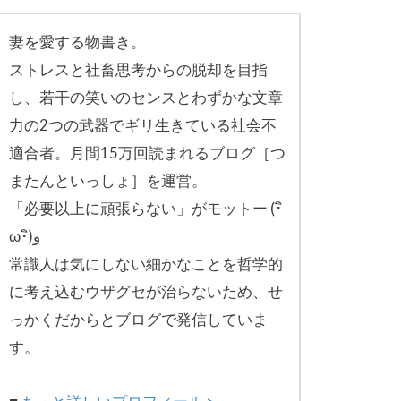
妻を愛する物書き。
ストレスと社畜思考からの脱却を目指
し、
若干の笑いのセンスとわずかな文章
力の2つの武器でギリ生きてい
る社会不
適合者。月間15万回読まれるブログ［
つ
またんといっしょ］を運営。
「必要以上に頑張らない」がモットー (･ิ
ω･ิ)و
常識人は気にしない細かなことを哲学的
に考え込むウザグセが治ら
ないため、せ
っかくだからとブログで発信していま
す。