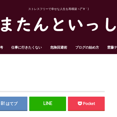
ストレスフリーで幸せな人生を再構築ヽ(*´∀｀)
考
仕事に行きたくない
危険回避術
ブログの始め方
雲藤
はてブ
Pocket