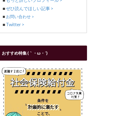
■
もっと詳しいプロフィール >
■
ぜひ読んでほしい記事 >
■
お問い合わせ >
■
Twitter >
おすすめ特集 (｀・ω・´)ゞ