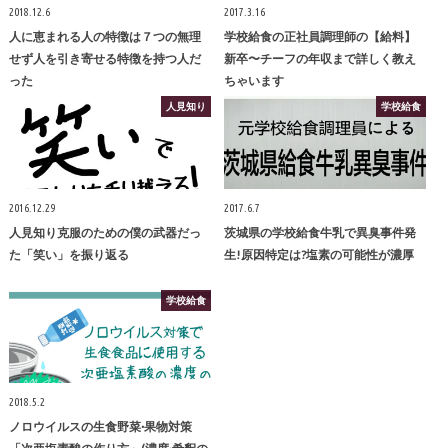
2018.12.6
2017.3.16
人に恵まれる人の特徴は７つの無理
学校給食の正社員調理師の【給料】
せず人を引き寄せる特徴を持つ人だ
新卒〜チーフの年収まで詳しく教え
った
ちゃいます
人見知り
学校給食
2016.12.29
2017.6.7
人見知り克服のための僕の武器だっ
茨城県の学校給食牛乳で異臭事件発
た「笑い」を振り返る
生!原因特定は?塩素の可能性が濃厚
学校給食
2018.5.2
ノロウイルスの生食野菜·果物対策