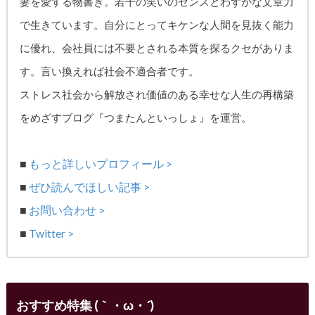
妻を愛する物書き。
若干の笑いのセンスとわずかな文章力
で生きています。自分にとってキケンな人間を見抜く能力
に優れ、
会社員には不要とされる本質を探るクセがありま
す。
言い換えれば社会不適合者です。
ストレス社会から解放され価値のある幸せな人生の再構築
をめざす
ブログ『つまたんといっしょ』を運営。
■
もっと詳しいプロフィール >
■
ぜひ読んでほしい記事 >
■
お問い合わせ >
■
Twitter >
おすすめ特集 (｀・ω・´)ゞ