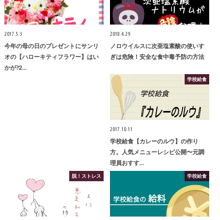
2017.5.3
2018.4.29
今年の母の日のプレゼントにサンリ
ノロウイルスに次亜塩素酸の使いす
オの【ハローキティフラワー】はい
ぎは危険！安全な食中毒予防の方法
かが?2…
学校給食
2017.10.11
学校給食【カレーのルウ】の作り
方。人気メニューレシピ公開〜元調
理員おすす…
脱！ストレス
学校給食