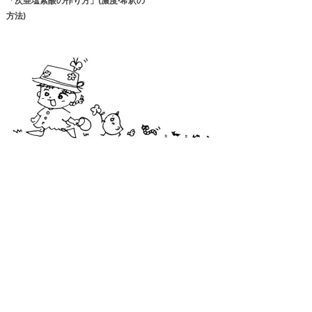
「次亜塩素酸の作り方」(濃度·希釈の
方法)