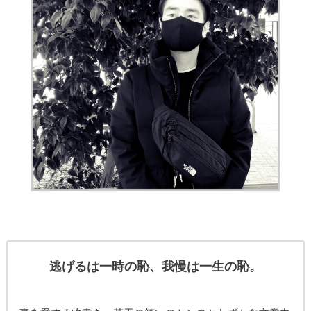
逃げるは一時の恥、我慢は一生の恥。