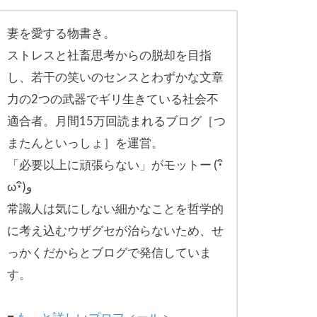
妻を愛する物書き。
ストレスと社畜思考からの脱却を目指
し、
若干の笑いのセンスとわずかな文章
力の2つの武器でギリ生きてい
る社会不
適合者。月間15万回読まれるブログ［
つ
またんといっしょ］を運営。
「必要以上に頑張らない」がモットー (･ิ
ω･ิ)و
常識人は気にしない細かなことを哲学的
に考え込むウザグセが治ら
ないため、せ
っかくだからとブログで発信していま
す。