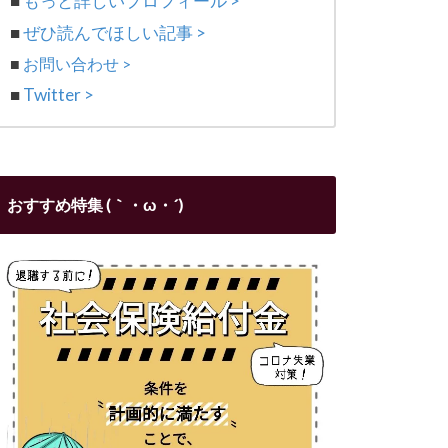
■
もっと詳しいプロフィール >
■
ぜひ読んでほしい記事 >
■
お問い合わせ >
■
Twitter >
おすすめ特集 (｀・ω・´)ゞ