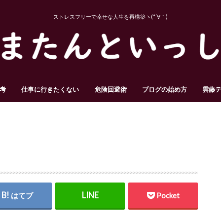
ストレスフリーで幸せな人生を再構築ヽ(*´∀｀)
考
仕事に行きたくない
危険回避術
ブログの始め方
雲藤
はてブ
Pocket