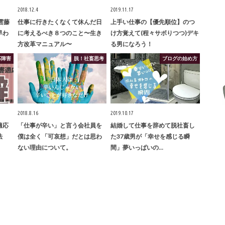
2018.12.4
2019.11.17
雲藤
仕事に行きたくなくて休んだ日
上手い仕事の【優先順位】のつ
早わ
に考えるべき８つのこと〜生き
け方覚えて(程々サボりつつ)デキ
方改革マニュアル〜
る男になろう！
応障害
脱！社畜思考
ブログの始め方
2018.8.16
2019.10.17
適応
「仕事が辛い」と言う会社員を
結婚して仕事を辞めて脱社畜し
法
僕は全く「可哀想」だとは思わ
た37歳男が「幸せを感じる瞬
ない理由について。
間」夢いっぱいの…