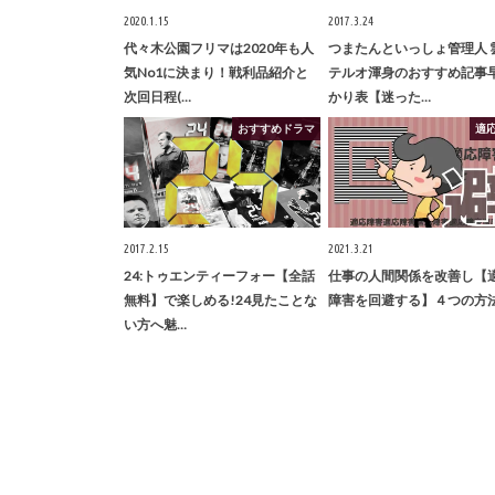
2020.1.15
2017.3.24
代々木公園フリマは2020年も人
つまたんといっしょ管理人 
気No1に決まり！戦利品紹介と
テルオ渾身のおすすめ記事
次回日程(…
かり表【迷った…
おすすめドラマ
適
2017.2.15
2021.3.21
24:トゥエンティーフォー【全話
仕事の人間関係を改善し【
無料】で楽しめる!24見たことな
障害を回避する】４つの方
い方へ魅…