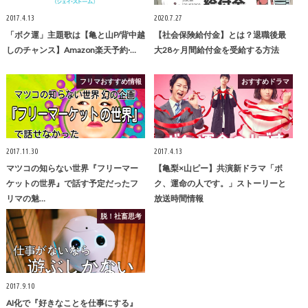
2017.4.13
2020.7.27
「ボク運」主題歌は【亀と山P/背中越
【社会保険給付金】とは？退職後最
しのチャンス】Amazon楽天予約·…
大28ヶ月間給付金を受給する方法
フリマおすすめ情報
おすすめドラマ
2017.11.30
2017.4.13
マツコの知らない世界『フリーマー
【亀梨×山ピー】共演新ドラマ「ボ
ケットの世界』で話す予定だったフ
ク、運命の人です。」ストーリーと
リマの魅…
放送時間情報
脱！社畜思考
2017.9.10
AI化で『好きなことを仕事にする』