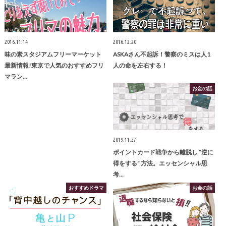
2016.11.14
2016.12.20
味の素スタジアムフリーマーケット
ASKAさん不起訴！警察のミスは人1
最新情報!東京で人気のおすすめフリ
人の命を左右する！
マラン…
お金の話
2019.11.27
ポイントカード戦争から離脱し “逆に
得をする” 方法。エッセンシャル思
考…
おすすめドラマ
お金の話