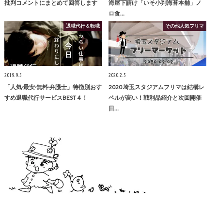
批判コメントにまとめて回答します
海屋下請け「いそ小判海苔本舗」ノ
ロ食…
退職代行＆転職
その他人気フリマ
2019.9.5
2020.2.5
「人気·最安·無料·弁護士」特徴別おす
2020 埼玉スタジアムフリマは結構レ
すめ退職代行サービスBEST４！
ベルが高い！戦利品紹介と次回開催
日…