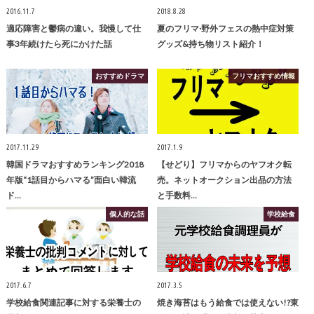
2016.11.7
2018.8.28
適応障害と鬱病の違い。我慢して仕
夏のフリマ·野外フェスの熱中症対策
事3年続けたら死にかけた話
グッズ&持ち物リスト紹介！
おすすめドラマ
フリマおすすめ情報
2017.11.29
2017.1.9
韓国ドラマおすすめランキング2018
【せどり】フリマからのヤフオク転
年版“1話目からハマる”面白い韓流
売。ネットオークション出品の方法
ド…
と手数料…
個人的な話
学校給食
2017.6.7
2017.3.5
学校給食関連記事に対する栄養士の
焼き海苔はもう給食では使えない!?東