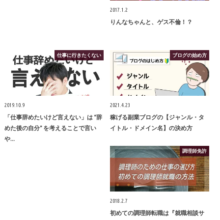
2017.1.2
りんなちゃんと、ゲス不倫！？
仕事に行きたくない
ブログの始め方
2019.10.9
2021.4.23
「仕事辞めたいけど言えない」は “辞
稼げる副業ブログの【ジャンル・タ
めた後の自分” を考えることで言い
イトル・ドメイン名】の決め方
や…
調理師免許
2018.2.7
初めての調理師転職は『就職相談サ