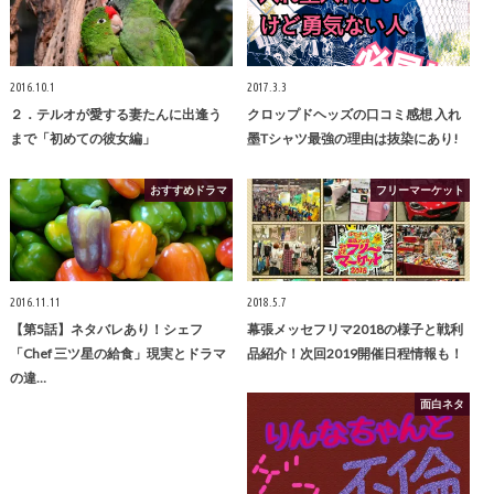
2016.10.1
2017.3.3
２．テルオが愛する妻たんに出逢う
クロップドヘッズの口コミ感想 入れ
まで「初めての彼女編」
墨Tシャツ最強の理由は抜染にあり!
おすすめドラマ
フリーマーケット
2016.11.11
2018.5.7
【第5話】ネタバレあり！シェフ
幕張メッセフリマ2018の様子と戦利
「Chef 三ツ星の給食」現実とドラマ
品紹介！次回2019開催日程情報も！
の違…
面白ネタ