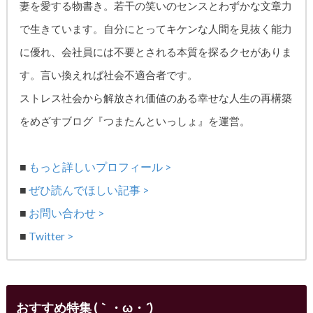
妻を愛する物書き。
若干の笑いのセンスとわずかな文章力
で生きています。自分にとってキケンな人間を見抜く能力
に優れ、
会社員には不要とされる本質を探るクセがありま
す。
言い換えれば社会不適合者です。
ストレス社会から解放され価値のある幸せな人生の再構築
をめざす
ブログ『つまたんといっしょ』を運営。
■
もっと詳しいプロフィール >
■
ぜひ読んでほしい記事 >
■
お問い合わせ >
■
Twitter >
おすすめ特集 (｀・ω・´)ゞ