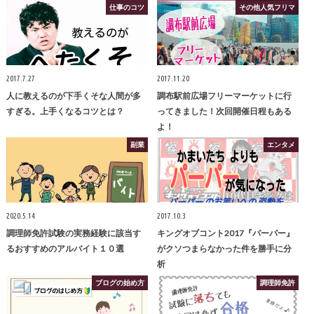
仕事のコツ
その他人気フリマ
2017.7.27
2017.11.20
人に教えるのが下手くそな人間が多
調布駅前広場フリーマーケットに行
すぎる。上手くなるコツとは？
ってきました！次回開催日程もある
よ！
副業
エンタメ
2020.5.14
2017.10.3
調理師免許試験の実務経験に該当す
キングオブコント2017『パーパー』
るおすすめのアルバイト１０選
がクソつまらなかった件を勝手に分
析
ブログの始め方
調理師免許