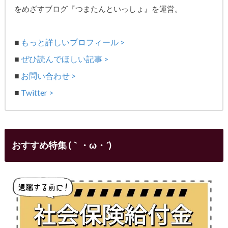
をめざす
ブログ『つまたんといっしょ』を運営。
■
もっと詳しいプロフィール >
■
ぜひ読んでほしい記事 >
■
お問い合わせ >
■
Twitter >
おすすめ特集 (｀・ω・´)ゞ