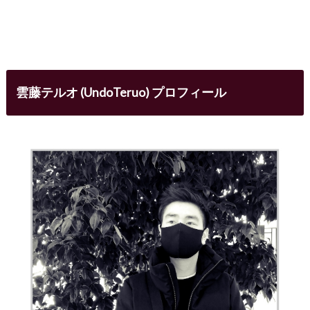
雲藤テルオ (UndoTeruo) プロフィール