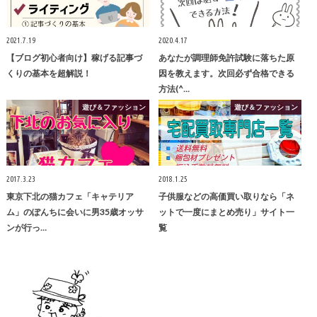
2021.7.19
2020.4.17
【ブログ初心者向け】稼げる記事づ
あなたが調理師免許試験に落ちた原
くりの基本を超解説！
因を教えます。次回必ず合格できる
方法(^…
遊び＆ファッション
遊び＆ファッション
2017.3.23
2018.1.25
東京下北の猫カフェ「キャテリア
子供服などの高価買い取りなら「ネ
ム」のぽんちに会いに男35歳オッサ
ットで一度にまとめ売り」サイト一
ンが行っ…
覧