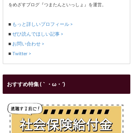
をめざす
ブログ『つまたんといっしょ』を運営。
■
もっと詳しいプロフィール >
■
ぜひ読んでほしい記事 >
■
お問い合わせ >
■
Twitter >
おすすめ特集 (｀・ω・´)ゞ