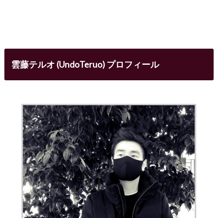
雲藤テルオ (UndoTeruo) プロフィール