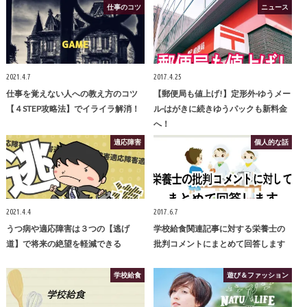
仕事のコツ
ニュース
2021.4.7
2017.4.25
仕事を覚えない人への教え方のコツ
【郵便局も値上げ!】定形外·ゆうメー
【４STEP攻略法】でイライラ解消！
ル·はがきに続きゆうパックも新料金
へ！
適応障害
個人的な話
2021.4.4
2017.6.7
うつ病や適応障害は３つの【逃げ
学校給食関連記事に対する栄養士の
道】で将来の絶望を軽減できる
批判コメントにまとめて回答します
学校給食
遊び＆ファッション