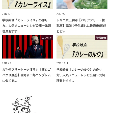
2017.12.4
2017.9.21
学校給食『カレーライス』の作り
トリエ京王調布【バリアフリー・授
方。人気メニューレシピ公開〜元調
乳室】完備で子供連れに最適!映画館
理員おすす…
とビッ…
エンタメ
学校給食
2017.4.9
2017.10.11
ガキ使フリートーク復活も【新ロゴ
学校給食【カレーのルウ】の作り
パクリ疑惑】佐野研二郎エンブレム
方。人気メニューレシピ公開〜元調
に似てる…
理員おすす…