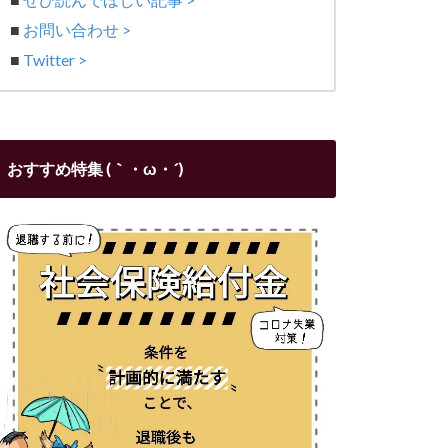
■
お問い合わせ >
■
Twitter >
おすすめ特集 (｀・ω・´)ゞ