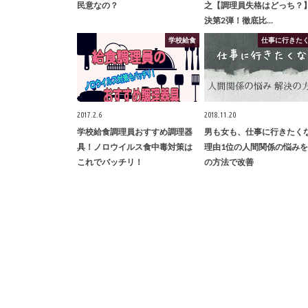
民意なの？
之【調理員失格はどっち？
決第2弾！徹底比…
学校給食
仕事に行きた
2017.2.6
2018.11.20
学校給食調理員おすすめ調理器
男も女も、仕事に行きたく
具！ノロウイルス食中毒対策は
理由1位の人間関係の悩みを
これでバッチリ！
の方法で改善