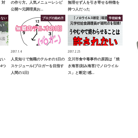
】対
の作り方。人気メニューレシピ
無理せず人を引き寄せる特徴を
公開〜元調理員お…
持つ人だった
くない
ブログの始め方
学校給食
2017.1.4
2017.2.25
ない
人見知りで無職のテルオの1日の
立川市食中毒事件の原因は「焼
4つ
スケジュール(ブロガーを目指す
き海苔(刻み海苔)でノロウイル
人間の1日)
ス」と断定!感…