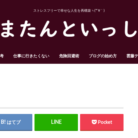
ストレスフリーで幸せな人生を再構築ヽ(*´∀｀)
考
仕事に行きたくない
危険回避術
ブログの始め方
雲藤
はてブ
Pocket