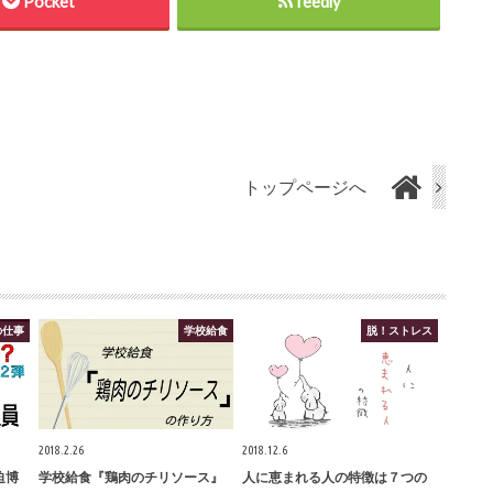
Pocket
feedly
トップページへ
の仕事
学校給食
脱！ストレス
2018.2.26
2018.12.6
迫博
学校給食『鶏肉のチリソース』
人に恵まれる人の特徴は７つの