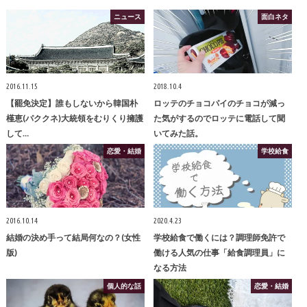
ニュース
面白ネタ
2016.11.15
2018.10.4
【罷免決定】誰もしないから韓国朴
ロッテのチョコパイのチョコが減っ
槿恵(パククネ)大統領をむりくり擁護
た気がするのでロッテに電話して聞
して…
いてみた話。
恋愛・結婚
学校給食
2016.10.14
2020.4.23
結婚の決め手って結局何なの？(女性
学校給食で働くには？調理師免許で
版)
働ける人気の仕事「給食調理員」に
なる方法
個人的な話
恋愛・結婚