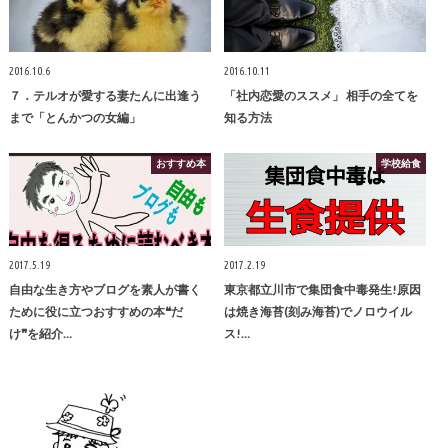
2016.10.6
2016.10.11
７．テルオが愛する妻たんに出逢う
「社内恋愛のススメ」 相手の全てを
まで「とんかつの女編」
知る方法
おすすめ本
学校給食
2017.5.19
2017.2.19
自由な生き方やブログを素人が書く
東京都立川市で集団食中毒発生!原因
ために役に立つおすすめの本❝だ
は焼き海苔(刻み海苔)でノロウイル
け❞を紹介…
ス!…