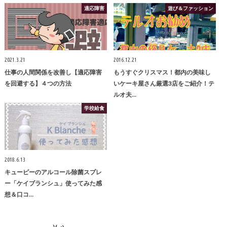
適応障害
遊び＆ファッション
2021.3.21
2016.12.21
仕事の人間関係を改善し【適応障害
もうすぐクリスマス！都内の美味し
を回避する】４つの方法
いケーキ屋さん厳選3店をご紹介！テ
ルオ夫…
学校給食
2018.6.13
キューピーのアルコール除菌スプレ
ー「ケイブランシュ」使ってみた感
想＆口コ…