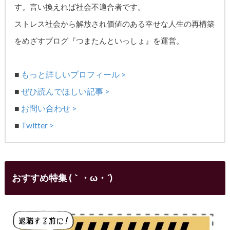
す。
言い換えれば社会不適合者です。
ストレス社会から解放され価値のある幸せな人生の再構築
をめざす
ブログ『つまたんといっしょ』を運営。
■
もっと詳しいプロフィール >
■
ぜひ読んでほしい記事 >
■
お問い合わせ >
■
Twitter >
おすすめ特集 (｀・ω・´)ゞ