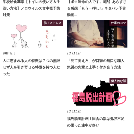
学校給食基準【トイレの使い方＆手
【ボク運命の人です。5話】あらすじ
洗い方法】ノロウイルス食中毒予防
＆感想「もう一押し!」ネタバレ予告
対策
動画…
脱！ストレス
仕事のコツ
2018.12.6
2019.10.27
人に恵まれる人の特徴は７つの無理
「見て覚えろ」が口癖の無口な職人
せず人を引き寄せる特徴を持つ人だ
気質の先輩と上手く付き合う方法
った
個人的な話
2016.12.22
福島脱出計画！田舎の親は勉強不足
の困った連中が多い