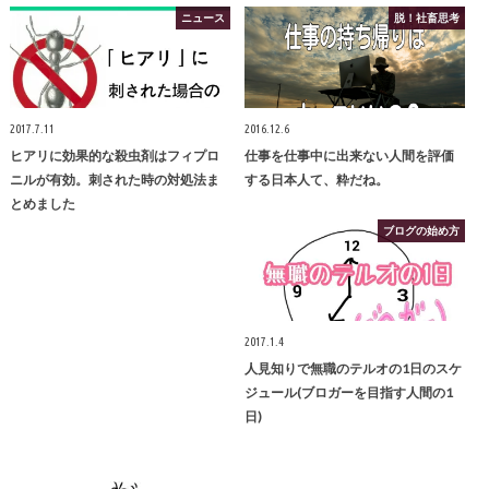
ニュース
脱！社畜思考
2017.7.11
2016.12.6
ヒアリに効果的な殺虫剤はフィプロ
仕事を仕事中に出来ない人間を評価
ニルが有効。刺された時の対処法ま
する日本人て、粋だね。
とめました
ブログの始め方
2017.1.4
人見知りで無職のテルオの1日のスケ
ジュール(ブロガーを目指す人間の1
日)