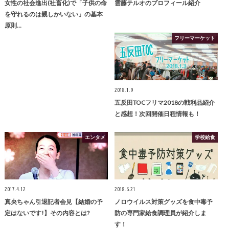
女性の社会進出(社畜化)で「子供の命
雲藤テルオのプロフィール紹介
を守れるのは親しかいない」の基本
原則…
フリーマーケット
2018.1.9
五反田TOCフリマ2018の戦利品紹介
と感想！次回開催日程情報も！
エンタメ
学校給食
2017.4.12
2018.6.21
真央ちゃん引退記者会見【結婚の予
ノロウイルス対策グッズを食中毒予
定はないです!】その内容とは?
防の専門家給食調理員が紹介しま
す！