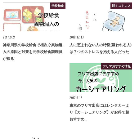
学校給食
脱！ストレス
2017.9.21
2018.12.13
神奈川県の学校給食で相次ぐ異物混
人に恵まれない人の特徴(嫌われる人)
入の原因と対策を元学校給食調理員
は７つのストレスを抱える人だった
が探る
フリマおすすめ情報
2017.8.17
東京のフリマ出店にはレンタカーよ
り【カーシェアリング】がお得で超
おすすめ…