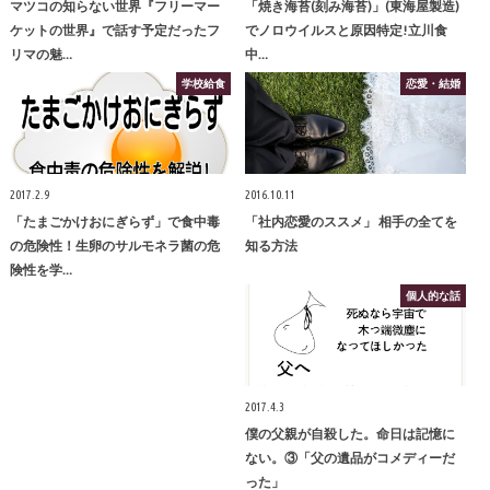
マツコの知らない世界『フリーマー
「焼き海苔(刻み海苔)」(東海屋製造)
ケットの世界』で話す予定だったフ
でノロウイルスと原因特定!立川食
リマの魅…
中…
学校給食
恋愛・結婚
2017.2.9
2016.10.11
「たまごかけおにぎらず」で食中毒
「社内恋愛のススメ」 相手の全てを
の危険性！生卵のサルモネラ菌の危
知る方法
険性を学…
個人的な話
2017.4.3
僕の父親が自殺した。命日は記憶に
ない。③「父の遺品がコメディーだ
った」