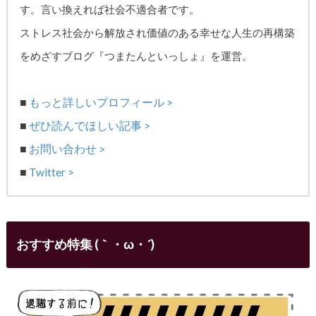
す。
言い換えれば社会不適合者です。
ストレス社会から解放され価値のある幸せな人生の再構築
をめざす
ブログ『つまたんといっしょ』を運営。
■
もっと詳しいプロフィール >
■
ぜひ読んでほしい記事 >
■
お問い合わせ >
■
Twitter >
おすすめ特集 (｀・ω・´)ゞ