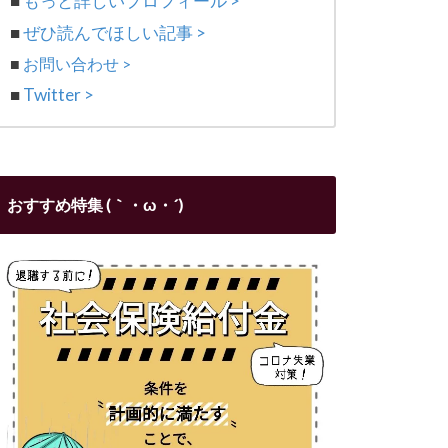
■
もっと詳しいプロフィール >
■
ぜひ読んでほしい記事 >
■
お問い合わせ >
■
Twitter >
おすすめ特集 (｀・ω・´)ゞ