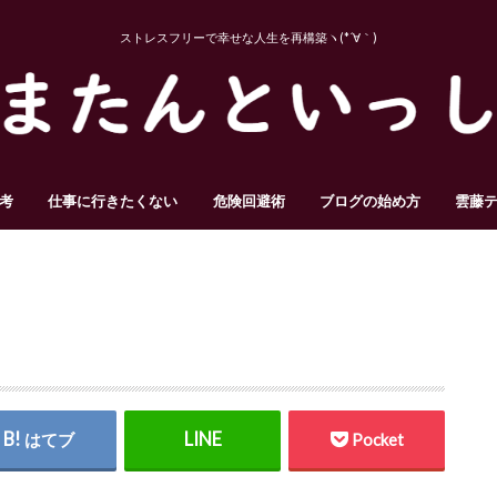
ストレスフリーで幸せな人生を再構築ヽ(*´∀｀)
考
仕事に行きたくない
危険回避術
ブログの始め方
雲藤
はてブ
Pocket