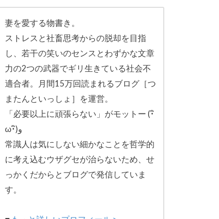
妻を愛する物書き。
ストレスと社畜思考からの脱却を目指
し、
若干の笑いのセンスとわずかな文章
力の2つの武器でギリ生きてい
る社会不
適合者。月間15万回読まれるブログ［
つ
またんといっしょ］を運営。
「必要以上に頑張らない」がモットー (･ิ
ω･ิ)و
常識人は気にしない細かなことを哲学的
に考え込むウザグセが治ら
ないため、せ
っかくだからとブログで発信していま
す。