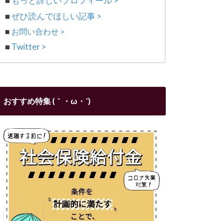
■
もっと詳しいプロフィール >
■
ぜひ読んでほしい記事 >
■
お問い合わせ >
■
Twitter >
おすすめ特集 (｀・ω・´)ゞ