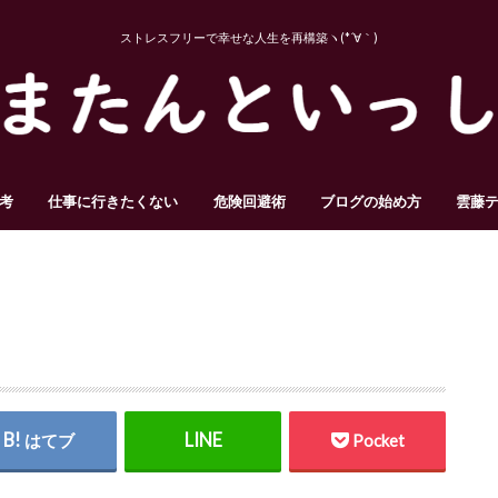
ストレスフリーで幸せな人生を再構築ヽ(*´∀｀)
考
仕事に行きたくない
危険回避術
ブログの始め方
雲藤
はてブ
Pocket