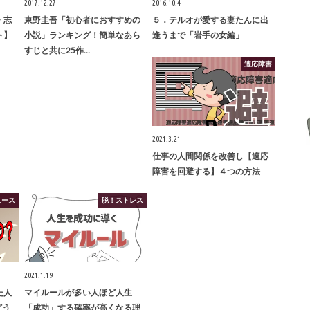
2017.12.27
2016.10.4
・志
東野圭吾「初心者におすすめの
５．テルオが愛する妻たんに出
ト】
小説」ランキング！簡単なあら
逢うまで「岩手の女編」
すじと共に25作…
適応障害
2021.3.21
仕事の人間関係を改善し【適応
障害を回避する】４つの方法
ュース
脱！ストレス
2021.1.19
た人
マイルールが多い人ほど人生
どう
「成功」する確率が高くなる理