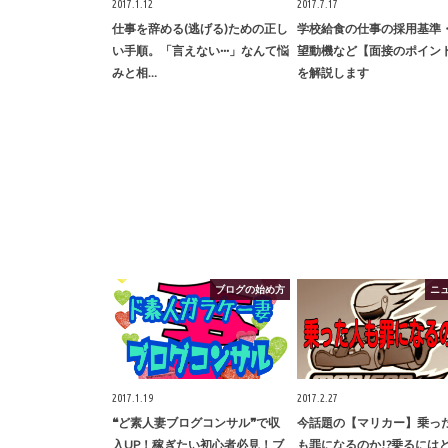
2017.1.12
2017.7.17
仕事を辞める(逃げる)ための正し
学校給食の仕事の採用基準
い手順。「言えない···」なんて悩
望動機など【面接のポイン
みと相…
を解説します
ブログの始め方
ニ
2017.1.19
2017.2.27
❝ど素人妻ブログコンサル❞で収
今話題の【マリカー】乗っ
入UP！稼ぎたい初心者必見！ブ
も罪になるのか!?乗るには