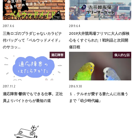
2017.4.6
2019.6.4
三角ロゴのプラダじゃないカラビナ
2019大井競馬場フリマに大人の探検
付バッグって「ベルウッドメイド」
心をくすぐられた！戦利品と次回開
のサコッ…
催日程
適応障害
個人的な話
2017.11.2
2016.9.30
適応障害·鬱病でもできる仕事。正社
１．テルオが愛する妻たんに出逢う
員よりバイトからが最短の道
まで「幼少時代編」