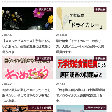
個人的な話
学校給食
2017.4.17
2018.10.18
【スメルオブスペース】宇宙にも匂
学校給食『ドライカレー』の作り
いがあった。生理的直感には素直に
方。人気メニューレシピ公開〜元調
従うべき
理員おすす…
脱！社畜思考
学校給食
2017.2.24
2017.3.1
お笑い芸人の夢をバカにしたことを
「焼き海苔(刻み海苔)」(東海屋製造)
謝りたい。そして日本のクソ教育か
でノロウイルスと原因特定!立川食
らの卒業…
中…
フリマおすすめ情報
フリーマーケット