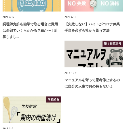
2020.4.12
2020.6.18
調理師免許を独学で取る場合に費用
【失敗しない】バイトがコロナ休業
は全部でいくらかかる？細か〜く計
手当を必ず会社から貰う方法
算しまし…
脱！社畜思考
2016.10.31
マニュアルを守って思考停止するの
は自分の人生で何の特もないよ
学校給食
2018.3.5