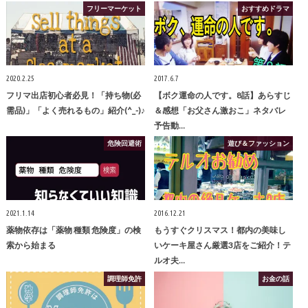
フリーマーケット
おすすめドラマ
2020.2.25
2017.6.7
フリマ出店初心者必見！「持ち物(必
【ボク運命の人です。8話】あらすじ
需品)」「よく売れるもの」紹介(^_-)♪
＆感想「お父さん激おこ」ネタバレ
予告動…
危険回避術
遊び＆ファッション
2021.1.14
2016.12.21
薬物依存は「薬物 種類 危険度」の検
もうすぐクリスマス！都内の美味し
索から始まる
いケーキ屋さん厳選3店をご紹介！テ
ルオ夫…
調理師免許
お金の話