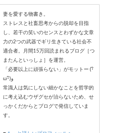
妻を愛する物書き。
ストレスと社畜思考からの脱却を目指
し、
若干の笑いのセンスとわずかな文章
力の2つの武器でギリ生きてい
る社会不
適合者。月間15万回読まれるブログ［
つ
またんといっしょ］を運営。
「必要以上に頑張らない」がモットー (･ิ
ω･ิ)و
常識人は気にしない細かなことを哲学的
に考え込むウザグセが治ら
ないため、せ
っかくだからとブログで発信していま
す。