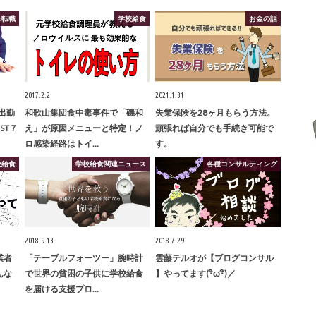
＆転職
学校給食
お金の話
2017.2.2
2021.1.31
出勤
和歌山集団食中毒事件で「磯和
失業保険を28ヶ月もらう方法。
ST７
え」が原因メニューと特定！ノ
頑張れば自分でも手続き可能で
ロ感染経路はトイ…
す。
校給食
学校給食関連ニュース
各種コンサルティング
2018.9.13
2018.7.29
業者
「テーブルフォーツー」腕時計
雲藤テルオが【ブログコンサル
んな
で世界の貧困の子供に学校給食
】やってます(･ิω･ิ)／
を届ける支援プロ…