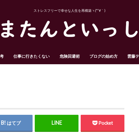
ストレスフリーで幸せな人生を再構築ヽ(*´∀｀)
考
仕事に行きたくない
危険回避術
ブログの始め方
雲藤
はてブ
Pocket