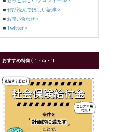
■
もっと詳しいプロフィール >
■
ぜひ読んでほしい記事 >
■
お問い合わせ >
■
Twitter >
おすすめ特集 (｀・ω・´)ゞ