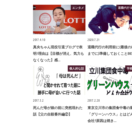
エンタメ
退職代行
2017.4.10
2020.7.21
真央ちゃん現役引退ブログで表
退職代行の利用前に(最後の
明!理由は【目標が消え、気力も
までに)準備しておくことBE
なくなった】感…
個人的な話
学
2017.5.2
2017.2.20
死んだ母が娘の前に突然現れた
東京立川市の集団食中毒の
話【父の自殺番外編②】
「グリーンハウス」とはど
会社?原因は焼き…