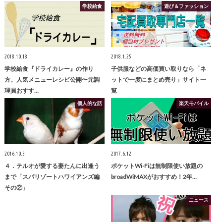
学校給食
遊び＆ファッション
2018.10.18
2018.1.25
学校給食『ドライカレー』の作り
子供服などの高価買い取りなら「ネ
方。人気メニューレシピ公開〜元調
ットで一度にまとめ売り」サイト一
理員おすす…
覧
個人的な話
楽天モバイル
2016.10.3
2017.6.12
４．テルオが愛する妻たんに出逢う
ポケットWi-Fiは無制限使い放題の
まで「スパリゾートハワイアンズ編
broadWiMAXがおすすめ！2年…
その②」
ニュース