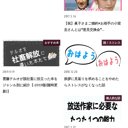
2017.5.16
【祝】眞子さまご婚約♥お相手の小室
圭さんとは❝意見交換会❞…
おすすめ本
脱！ストレス
2019.9.19
2018.12.20
雲藤テルオが脱社畜に役立った本を
挨拶に見返りを求めることをやめた
ジャンル別に紹介【-2019版(随時更
らストレスがなくなった話
新)】
個人的な話
2017.1.22