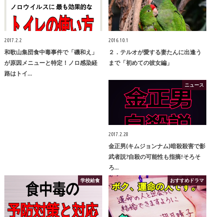
2017.2.2
2016.10.1
和歌山集団食中毒事件で「磯和え」
２．テルオが愛する妻たんに出逢う
が原因メニューと特定！ノロ感染経
まで「初めての彼女編」
路はトイ…
ニュース
2017.2.28
金正男(キムジョンナム)暗殺殺害で影
武者説?自殺の可能性も指摘!そろそ
ろ…
学校給食
おすすめドラマ