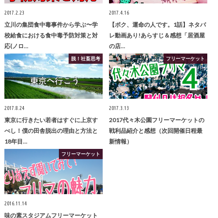
2017.2.23
2017.4.16
立川の集団食中毒事件から学ぶ〜学
【ボク、運命の人です。1話】ネタバ
校給食における食中毒予防対策と対
レ動画あり!あらすじ＆感想「居酒屋
応(ノロ…
の店…
脱！社畜思考
フリーマーケット
2017.8.24
2017.3.13
東京に行きたい若者はすぐに上京す
2017代々木公園フリーマーケットの
べし！僕の田舎脱出の理由と方法と
戦利品紹介と感想（次回開催日程最
18年目…
新情報）
フリーマーケット
2016.11.14
味の素スタジアムフリーマーケット