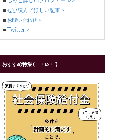
■
もっと詳しいプロフィール >
■
ぜひ読んでほしい記事 >
■
お問い合わせ >
■
Twitter >
おすすめ特集 (｀・ω・´)ゞ