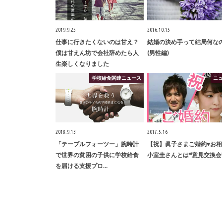
2019.9.25
2016.10.15
仕事に行きたくないのは甘え？
結婚の決め手って結局何な
僕は甘えん坊で会社辞めたら人
(男性編)
生楽しくなりました
学校給食関連ニュース
ニ
2018.9.13
2017.5.16
「テーブルフォーツー」腕時計
【祝】眞子さまご婚約♥お
で世界の貧困の子供に学校給食
小室圭さんとは❝意見交換会
を届ける支援プロ…