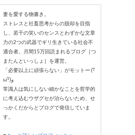
妻を愛する物書き。
ストレスと社畜思考からの脱却を目指
し、
若干の笑いのセンスとわずかな文章
力の2つの武器でギリ生きてい
る社会不
適合者。月間15万回読まれるブログ［
つ
またんといっしょ］を運営。
「必要以上に頑張らない」がモットー (･ิ
ω･ิ)و
常識人は気にしない細かなことを哲学的
に考え込むウザグセが治ら
ないため、せ
っかくだからとブログで発信していま
す。