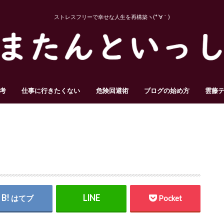
ストレスフリーで幸せな人生を再構築ヽ(*´∀｀)
考
仕事に行きたくない
危険回避術
ブログの始め方
雲藤
はてブ
Pocket