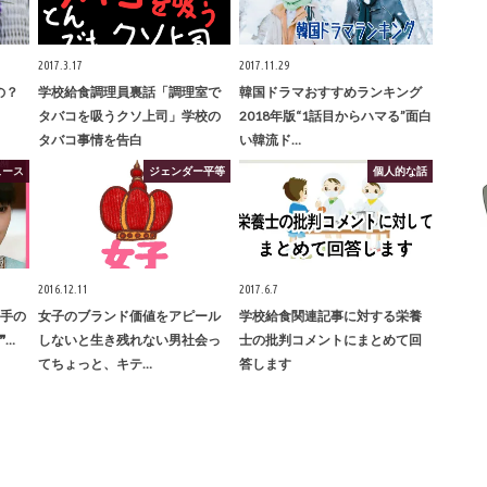
2017.3.17
2017.11.29
の？
学校給食調理員裏話「調理室で
韓国ドラマおすすめランキング
タバコを吸うクソ上司」学校の
2018年版“1話目からハマる”面白
タバコ事情を告白
い韓流ド…
ュース
ジェンダー平等
個人的な話
2016.12.11
2017.6.7
相手の
女子のブランド価値をアピール
学校給食関連記事に対する栄養
❞…
しないと生き残れない男社会っ
士の批判コメントにまとめて回
てちょっと、キテ…
答します