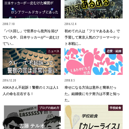
2018.7.10
2016.12.4
「パス回し」で世界から批判を浴び
初めての人は「フリマあるある」で
ている中、日本サッカーが“一皮むけ
予習して東京人気のフリーマーケッ
て”い…
ト本戦に…
ニュース
恋愛・結婚
2016.12.20
2018.8.5
ASKAさん不起訴！警察のミスは人1
幸せになる方法は意外と簡単だっ
人の命を左右する！
た。結婚後にモテ努力は不要と知っ
た。
ブログの始め方
学校給食