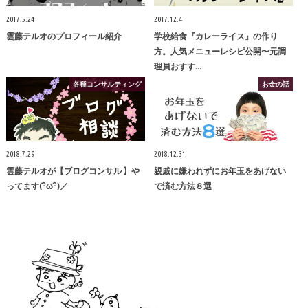
2017.5.24
2017.12.4
雲藤テルオのプロフィール紹介
学校給食『カレーライス』の作り
方。人気メニューレシピ公開〜元調
理員おすす…
各種コンサルティング
お金の話
2018.7.29
2018.12.31
雲藤テルオが【ブログコンサル 】や
親戚に嫌われずにお年玉をあげない
ってます(･ิω･ิ)／
で済む方法８選