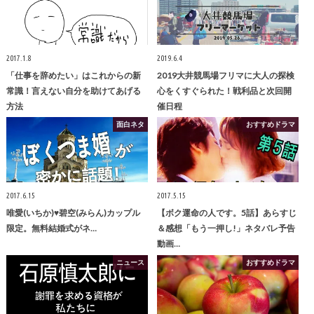
2017.1.8
2019.6.4
「仕事を辞めたい」はこれからの新
2019大井競馬場フリマに大人の探検
常識！言えない自分を助けてあげる
心をくすぐられた！戦利品と次回開
方法
催日程
面白ネタ
おすすめドラマ
2017.6.15
2017.5.15
唯愛(いちか)♥碧空(みらん)カップル
【ボク運命の人です。5話】あらすじ
限定。無料結婚式がネ…
＆感想「もう一押し!」ネタバレ予告
動画…
ニュース
おすすめドラマ