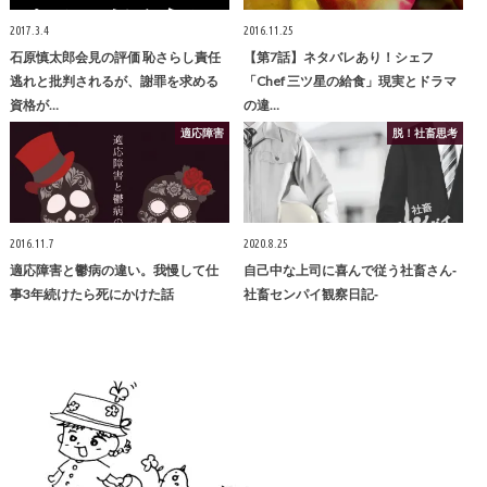
2017.3.4
2016.11.25
石原慎太郎会見の評価 恥さらし責任
【第7話】ネタバレあり！シェフ
逃れと批判されるが、謝罪を求める
「Chef 三ツ星の給食」現実とドラマ
資格が…
の違…
適応障害
脱！社畜思考
2016.11.7
2020.8.25
適応障害と鬱病の違い。我慢して仕
自己中な上司に喜んで従う社畜さん‐
事3年続けたら死にかけた話
社畜センパイ観察日記‐