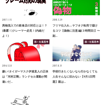
2017.1.15
2018.3.29
異物混入での飲食店の対応とは！？
フリマ仕入れ→ヤフオク転売で儲け
(暴露！)クレーマー必見！(内緒だ
るコツ【偽物に注意 編(３時間目)】〜
よ！)
副…
脱！社畜思考
脱！社畜思考
2016.12.8
2017.8.31
嫌い!タイガーマスク伊達直人の正体
学校行きたくないなら行かなくても
は「河村正剛」ランドセル運動が間
人生そんなに狂わない【9月1日問
違いだ…
題】親は…