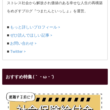
ストレス社会から解放され価値のある幸せな人生の再構築
をめざす
ブログ『つまたんといっしょ』を運営。
■
もっと詳しいプロフィール >
■
ぜひ読んでほしい記事 >
■
お問い合わせ >
■
Twitter >
おすすめ特集 (｀・ω・´)ゞ