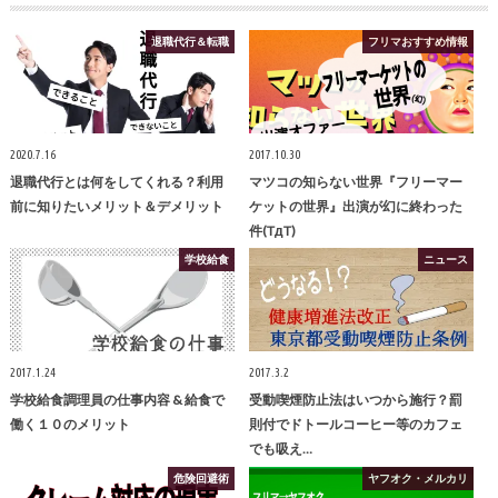
退職代行＆転職
フリマおすすめ情報
2020.7.16
2017.10.30
退職代行とは何をしてくれる？利用
マツコの知らない世界『フリーマー
前に知りたいメリット＆デメリット
ケットの世界』出演が幻に終わった
件(TдT)
学校給食
ニュース
2017.1.24
2017.3.2
学校給食調理員の仕事内容 & 給食で
受動喫煙防止法はいつから施行？罰
働く１０のメリット
則付でドトールコーヒー等のカフェ
でも吸え…
危険回避術
ヤフオク・メルカリ