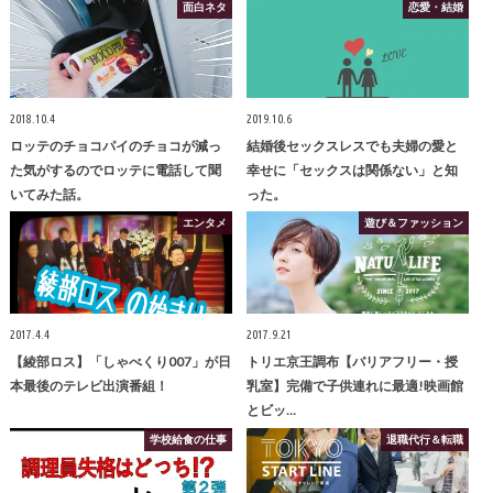
面白ネタ
恋愛・結婚
2018.10.4
2019.10.6
ロッテのチョコパイのチョコが減っ
結婚後セックスレスでも夫婦の愛と
た気がするのでロッテに電話して聞
幸せに「セックスは関係ない」と知
いてみた話。
った。
エンタメ
遊び＆ファッション
2017.4.4
2017.9.21
【綾部ロス】「しゃべくり007」が日
トリエ京王調布【バリアフリー・授
本最後のテレビ出演番組！
乳室】完備で子供連れに最適!映画館
とビッ…
学校給食の仕事
退職代行＆転職