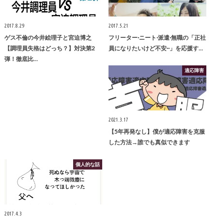
2017.8.29
2017.5.21
ゲス不倫の今井絵理子と宮迫博之
フリーター·ニート·派遣·無職の「正社
【調理員失格はどっち？】対決第2
員になりたいけど不安··」を応援す…
弾！徹底比…
適応障害
2021.3.17
【5年再発なし】僕が適応障害を克服
した方法→誰でも真似できます
個人的な話
2017.4.3