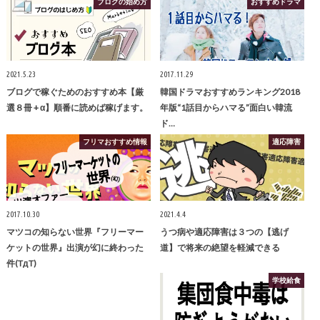
ブログの始め方
おすすめドラマ
2021.5.23
2017.11.29
ブログで稼ぐためのおすすめ本【厳
韓国ドラマおすすめランキング2018
選８冊 + α】順番に読めば稼げます。
年版“1話目からハマる”面白い韓流
ド…
フリマおすすめ情報
適応障害
2017.10.30
2021.4.4
マツコの知らない世界『フリーマー
うつ病や適応障害は３つの【逃げ
ケットの世界』出演が幻に終わった
道】で将来の絶望を軽減できる
件(TдT)
学校給食