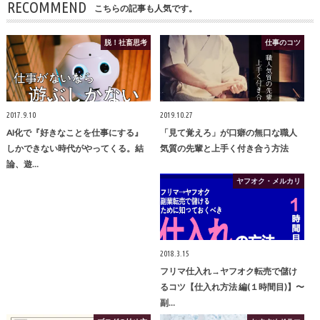
RECOMMEND
こちらの記事も人気です。
脱！社畜思考
仕事のコツ
2017.9.10
2019.10.27
AI化で『好きなことを仕事にする』
「見て覚えろ」が口癖の無口な職人
しかできない時代がやってくる。結
気質の先輩と上手く付き合う方法
論、遊…
ヤフオク・メルカリ
2018.3.15
フリマ仕入れ→ヤフオク転売で儲け
るコツ【仕入れ方法 編(１時間目)】〜
副…