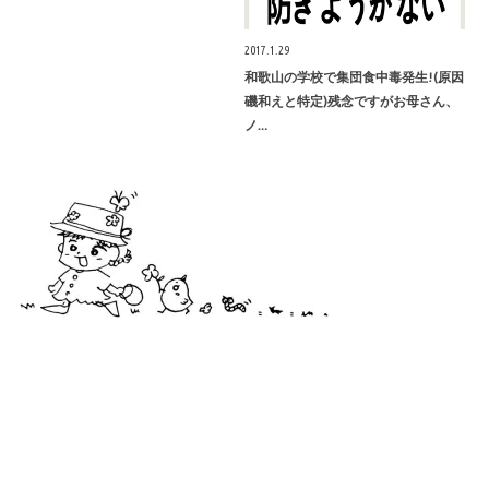
2017.1.29
和歌山の学校で集団食中毒発生!(原因
磯和えと特定)残念ですがお母さん、
ノ…