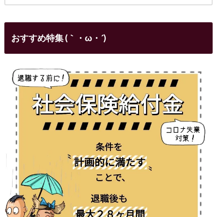
おすすめ特集 (｀・ω・´)ゞ