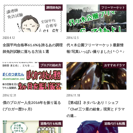
調理師免許
フリーマーケット
2020.4.12
2016.12.5
全国平均合格率61.6%を誇るあの調理
代々木公園フリーマーケット最新情
師免許試験に落ちる方法１選
報!写真いっぱい撮りました(＾◇＾♪
ブログの始め方
おすすめドラマ
2016.12.31
2016.11.18
僕のブロガー人生2016年を振り返る
【第6話】ネタバレあり！シェフ
(ブロガー歴3ヶ月)
「Chef 三ツ星の給食」現実とドラマ
の違…
退職代行＆転職
退職代行＆転職