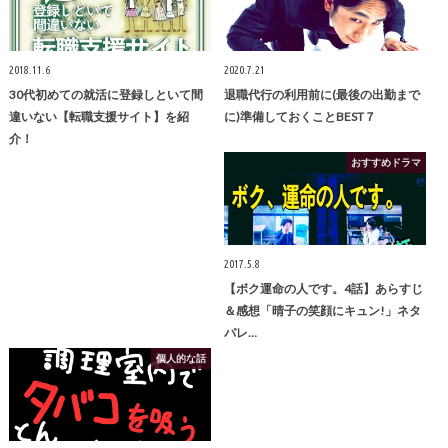
2018.11.6
2020.7.21
30代初めての就活に登録しといて間
退職代行の利用前に(最後の出勤まで
違いない【転職支援サイト】を紹
に)準備しておくことBEST７
介！
おすすめドラマ
2017.5.8
【ボク運命の人です。4話】あらすじ
＆感想「晴子の笑顔にキュン!」ネタ
バレ…
個人的な話