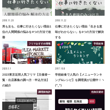
2018.11.20
2018.11.22
男も女も、仕事に行きたくない理由1
仕事に行きたくない理由「生きる意
位の人間関係の悩みを4つの方法で改
味がわからない」を6つの方法で解決
善
する
フリマおすすめ情報
学校給食
2020.3.1
2017.10.8
2023東京近郊人気フリマ【主催者一
学校給食で人気の【メニューランキ
覧・出店募集の調べ方・申込方法】
ング&レシピ】を調理員が公開中！ヽ
の紹介
(^_^)
調理師免許
危険回避術