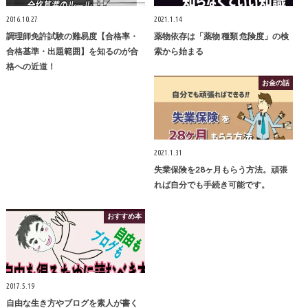
2016.10.27
2021.1.14
調理師免許試験の難易度【合格率・
薬物依存は「薬物 種類 危険度」の検
合格基準・出題範囲】を知るのが合
索から始まる
格への近道！
お金の話
2021.1.31
失業保険を28ヶ月もらう方法。頑張
れば自分でも手続き可能です。
おすすめ本
2017.5.19
自由な生き方やブログを素人が書く