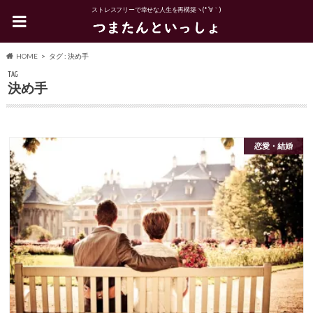
ストレスフリーで幸せな人生を再構築ヽ(*´∀｀)
HOME
タグ : 決め手
TAG
決め手
恋愛・結婚