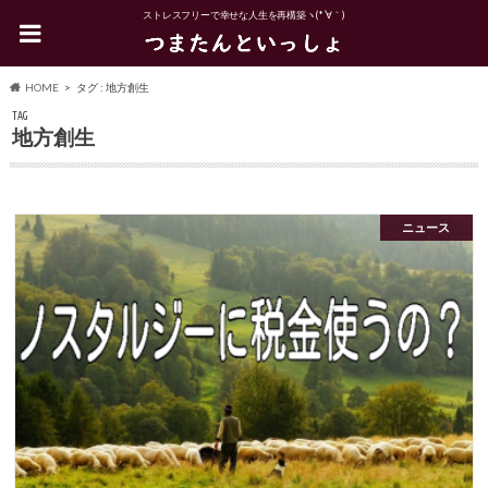
ストレスフリーで幸せな人生を再構築ヽ(*´∀｀)
HOME
タグ : 地方創生
TAG
地方創生
ニュース