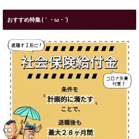
おすすめ特集 (｀・ω・´)ゞ