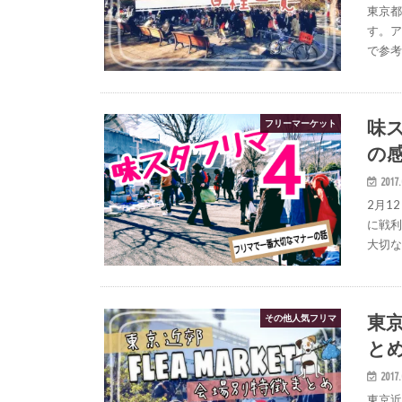
東京
す。
で参
味ス
フリーマーケット
の
2017.
2月1
に戦
大切
東
その他人気フリマ
とめ
2017.
東京