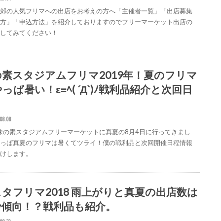
近郊の人気フリマへの出店をお考えの方へ「主催者一覧」「出店募集
べ方」「申込方法」を紹介しておりますのでフリーマーケット出店の
にしてみてください！
の素スタジアムフリマ2019年！夏のフリマ
っぱ暑い！ε≡ﾍ( ´Д`)ﾉ戦利品紹介と次回日
08.08
9味の素スタジアムフリーマーケットに真夏の8月4日に行ってきまし
やっぱ真夏のフリマは暑くてツライ！僕の戦利品と次回開催日程情報
届けします。
タフリマ2018 雨上がりと真夏の出店数は
少傾向！？戦利品も紹介。