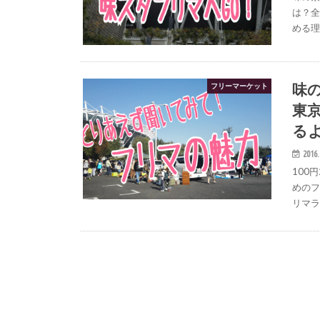
は？
める
味
フリーマーケット
東
る
2016.
100
めの
リマ