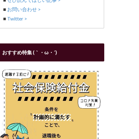
■
お問い合わせ >
■
Twitter >
おすすめ特集 (｀・ω・´)ゞ