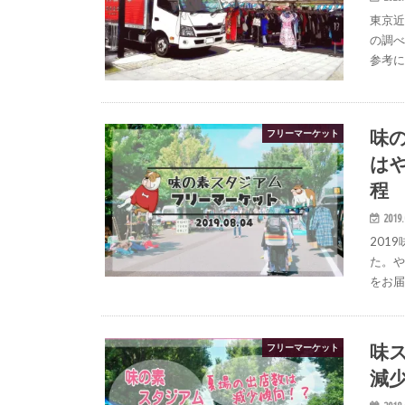
東京
の調
参考
味
フリーマーケット
はや
程
2019.
201
た。
をお
味ス
フリーマーケット
減