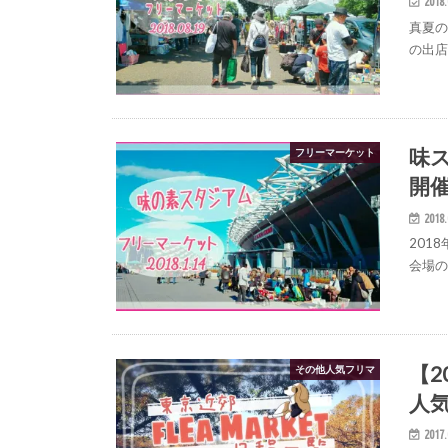
2018.
真夏の
の出
味
フリーマーケット
開
2018.
201
会場
【
その他人気フリマ
人気
2017.