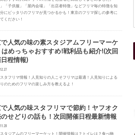
者」「子供服」「屋内会場」「出店者特徴」などフリマ毎の特徴を知
自分にピッタリのフリマが見つかるかも！東京のフリマ探しの参考に
みてください！
京で人気の味の素スタジアムフリーマーケ
トはめっちゃおすすめ!戦利品も紹介!(次回
日程情報)
12.27
味スタフリマ情報！人見知りの人こそフリマは最適！人見知りによる
知りのためのフリマの楽しみ方を教えるよ！
京で人気の味スタフリマで節約！ヤフオク
売のせどりの話も！次回開催日程最新情報
11.28
素スタジアムのフリーマーケット！開催情報は？トイレは？食べ物