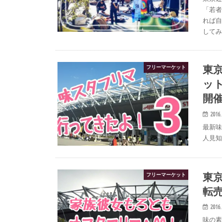
「若
れば
して
東
フリーマーケット
ッ
開催
2016.
最新
人見
東
フリーマーケット
転
2016.
味の