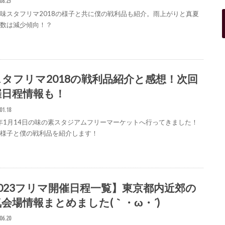
08.23
味スタフリマ2018の様子と共に僕の戦利品も紹介。雨上がりと真夏
店数は減少傾向！？
スタフリマ2018の戦利品紹介と感想！次回
催日程情報も！
01.18
8年1月14日の味の素スタジアムフリーマーケットへ行ってきました！
の様子と僕の戦利品を紹介します！
2023フリマ開催日程一覧】東京都内近郊の
会場情報まとめました(｀・ω・´)ゞ
06.20