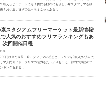
全て答えるよ！デートにも子供にも財布にも優しい味スタフリマを勧
理由！お小遣い稼ぎの話もちょこっとあるよ！
の素スタジアムフリーマーケット最新情報!
京で人気のおすすめフリマランキングもあ
よ!次回開催日程
11.14
円200円は当たり前！味スタフリマの感想と、フリマを知らない人のた
フリマ入門ガイド！フリマの魅力をたっぷりお伝え！都内のお勧めフ
ランキングもあるよ！