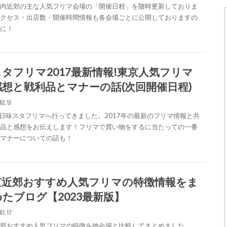
都内近郊の主な人気フリマ会場の「開催日程」を随時更新しておりま
アクセス・出店数・開催時間情報も各会場ごとに公開しておりますの
考に！
タフリマ2017最新情報!東京人気フリマ
感想と戦利品とマナーの話(次回開催日程)
02.13
2日味スタフリマへ行ってきました。2017年の最新のフリマ情報と共
利品と感想をお伝えします！フリマで買い物をするに当たっての一番
なマナーについての話も！
京近郊おすすめ人気フリマの特徴情報をま
たブログ【2023最新版】
01.17
近郊おすすめ人気フリマの特徴を他会場と比較してまとめました。